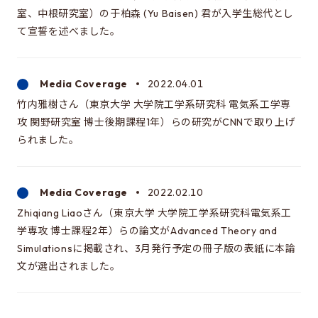
Special oral examination for master course
室、中根研究室）の于柏森 (Yu Baisen) 君が入学生総代とし
Orientation for the entrance examination
て宣誓を述べました。
Guide for entrance examinations / Required
files (Guide for entrance examination,
Media Coverage
2022.04.01
Summary of your desired master/doctor thesis
竹内雅樹さん（東京大学 大学院工学系研究科 電気系工学専
project and Grade summary sheet)
攻 関野研究室 博士後期課程1年）らの研究がCNNで取り上げ
Information about exam subjects
られました。
Entrance Examination FAQ
Media Coverage
2022.02.10
For those aiming for EEIS
Zhiqiang Liaoさん（東京大学 大学院工学系研究科電気系工
学専攻 博士課程2年）らの論文がAdvanced Theory and
Testimonials of Students
Simulationsに掲載され、3月発行予定の冊子版の表紙に本論
Career paths and Ph.D.
文が選出されました。
Financial support for graduate students