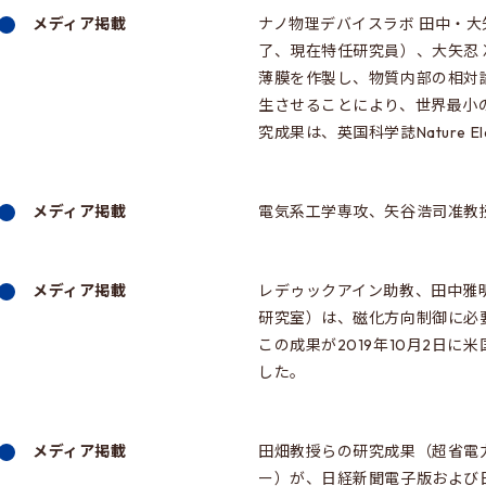
メディア掲載
ナノ物理デバイスラボ 田中・大矢研
了、現在特任研究員）、大矢忍
薄膜を作製し、物質内部の相対
生させることにより、世界最小
究成果は、英国科学誌Nature E
メディア掲載
電気系工学専攻、矢谷浩司准教授の
メディア掲載
レデゥックアイン助教、田中雅
研究室）は、磁化方向制御に必
この成果が2019年10月2日に米国物理
した。
メディア掲載
田畑教授らの研究成果（超省電
ー）が、日経新聞電子版および日刊