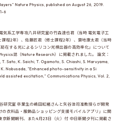
ayers" Nature Physics, published on August 26, 2019.
1-6
究科電気系工学専攻八井研究室の竹森達也君（当時 電気電子工
士課程2年）、佐藤匠君（修士課程2年）、齋地康太君（当時
「局在する光によるシリコン光検出器の高効率化」について
 Physics誌（Nature Research）に掲載されました。 論文：
, T. Sato, K. Saichi, T. Ogamoto, S. Chiashi, S. Maruyama,
d K. Nobusada, "Enhanced photo-sensitivity in a Si
ld assisted excitation," Communications Physics, Vol. 2,
矢谷研究室 卒業生の嶋田紅緒さんと矢谷浩司准教授らが開発
けの衣料品・服飾品ショッピング支援モバイルアプリ」に関
 東京新聞朝刊、また4月23日（火）付 中日新聞夕刊に掲載さ