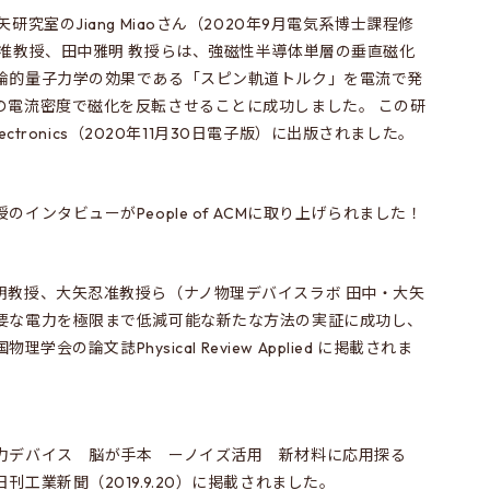
究室のJiang Miaoさん（2020年9月電気系博士課程修
 准教授、田中雅明 教授らは、強磁性半導体単層の垂直磁化
論的量子力学の効果である「スピン軌道トルク」を電流で発
の電流密度で磁化を反転させることに成功しました。 この研
lectronics（2020年11月30日電子版）に出版されました。
インタビューがPeople of ACMに取り上げられました！
明教授、大矢忍准教授ら（ナノ物理デバイスラボ 田中・大矢
要な電力を極限まで低減可能な新たな方法の実証に成功し、
学会の論文誌Physical Review Applied に掲載されま
力デバイス 脳が手本 ーノイズ活用 新材料に応用探る
工業新聞（2019.9.20）に掲載されました。