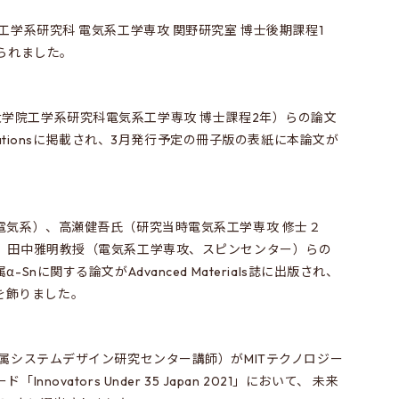
工学系研究科 電気系工学専攻 関野研究室 博士後期課程1
られました。
京大学 大学院工学系研究科電気系工学専攻 博士課程2年）らの論文
d Simulationsに掲載され、3月発行予定の冊子版の表紙に本論文が
電気系）、高瀬健吾氏（研究当時電気系工学専攻 修士２
、田中雅明教授（電気系工学専攻、スピンセンター）らの
nに関する論文がAdvanced Materials誌に出版され、
表紙を飾りました。
属システムデザイン研究センター講師）がMITテクノロジー
novators Under 35 Japan 2021」において、 未来