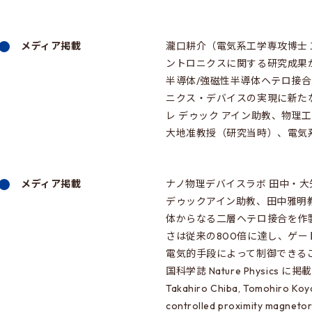
メディア掲載
瀧口耕介（電気系工学専攻博士
ントロニクスに関する研究成果
半導体/強磁性半導体ヘテロ接
ニクス・デバイスの実現に新たな
レ デゥック アイン助教、物
大地准教授（研究当時）、電気
メディア掲載
ナノ物理デバイスラボ 田中・
デゥックアイン助教、田中雅明
体からなる二層ヘテロ接合を作
さは従来の800倍に達し、ゲ
電気的手段によって制御できるこ
国科学誌 Nature Physics に掲載
Takahiro Chiba, Tomohiro Koya
controlled proximity magneto