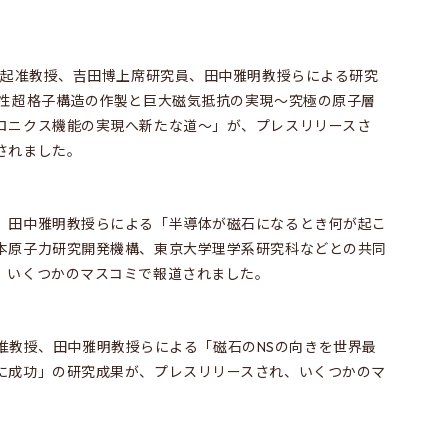
林正起准教授、吉田博上席研究員、田中雅明教授らによる研究
磁性超格子構造の作製と巨大磁気抵抗の実現～究極の原子層
ロニクス機能の実現へ新たな道～」が、プレスリリースさ
されました。
、田中雅明教授らによる「半導体が磁石になるとき何が起こ
本原子力研究開発機構、東京大学理学系研究科などとの共同
、いくつかのマスコミで報道されました。
大矢忍准教授、田中雅明教授らによる「磁石のNSの向きを世界最
に成功」の研究成果が、プレスリリースされ、いくつかのマ