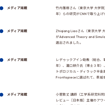
メディア掲載
竹内雅樹さん（東京大学 大学院
年）らの研究がCNNで取り上げ
メディア掲載
Zhiqiang Liaoさん（東
がAdvanced Theory an
選出されました。
メディア掲載
レデゥックアイン助教（総合、
年）、瀧口耕介氏（博士３年）
トポロジカル・ディラック半金属α-S
Frontispieceに選ばれて、
メディア掲載
小菅敦丈 講師（工学系研究科附
レビュー［日本版］主催のアワード「In