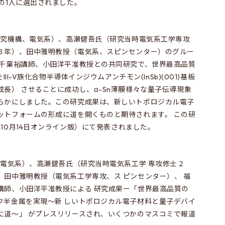
の1人に選出されました。
合研究機構、電気系）、高瀬健吾氏（研究当時電気系工学専攻
３年）、田中雅明教授（電気系、スピンセンター）のグルー
の千葉裕講師、小田洋平准教授との共同研究で、世界最高品質
II-V族化合物半導体インジウムアンチモン(InSb)(001)基板
長） させることに成功し、α-Sn薄膜様々な量子伝導現象
らかにしました。この研究成果は、新しいトポロジカル電子
ットフォームの形成に道を開くものと期待されます。 この研
als （10月14日オンライン版）にて発表されました。
、電気系）、高瀬健吾氏（研究当時電気系工学 専攻修士２
、田中雅明教授（電気系工学専攻、ス ピンセンター）、 福
講師、小田洋平准教授による 研究成果ー「世界最高品質の
ク半金属を実現～新 しいトポロジカル電子材料と量子デバイ
に道～」 がプレスリリースされ、いくつかのマスコミで報道