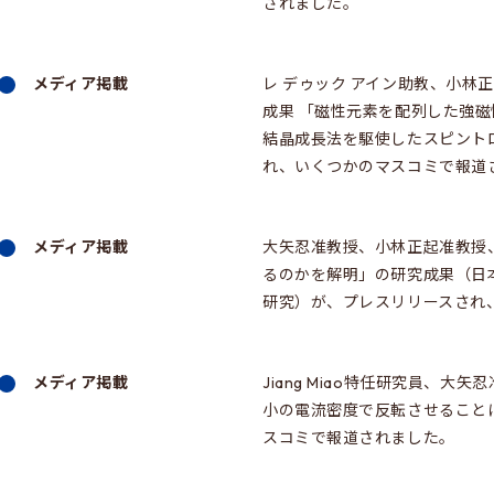
されました。
メディア掲載
レ デゥック アイン助教、小
成果 「磁性元素を配列した強
結晶成長法を駆使したスピント
れ、いくつかのマスコミで報道
メディア掲載
大矢忍准教授、小林正起准教授
るのかを解明」の研究成果（日
研究）が、プレスリリースされ
メディア掲載
Jiang Miao特任研究員、
小の電流密度で反転させること
スコミで報道されました。