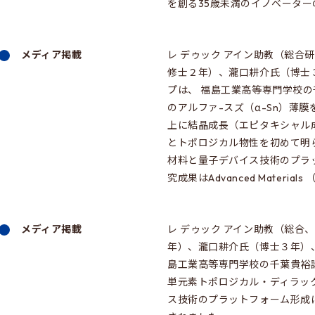
を創る35歳未満のイノベーター
メディア掲載
レ デゥック アイン助教（総
修士２年）、瀧口耕介氏（博士
プは、 福島工業高等専門学校
のアルファ-スズ（α-Sn）薄膜をI
上に結晶成長（エピタキシャル成
とトポロジカル物性を初めて明
材料と量子デバイス技術のプラ
究成果はAdvanced Materi
メディア掲載
レ デゥック アイン助教（総合
年）、瀧口耕介氏（博士３年）
島工業高等専門学校の千葉貴裕
単元素トポロジカル・ディラッ
ス技術のプラットフォーム形成