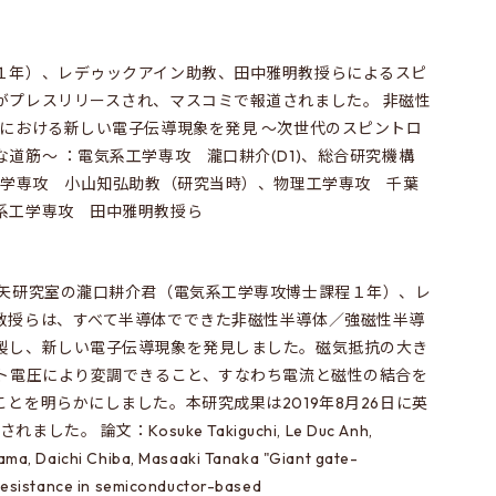
１年）、レデゥックアイン助教、田中雅明教授らによるスピ
がプレスリリースされ、マスコミで報道されました。 非磁性
合における新しい電子伝導現象を発見 ～次世代のスピントロ
道筋～ ：電気系工学専攻 瀧口耕介(D1)、総合研究機構
理工学専攻 小山知弘助教（研究当時）、物理工学専攻 千葉
系工学専攻 田中雅明教授ら
大矢研究室の瀧口耕介君（電気系工学専攻博士課程１年）、レ
教授らは、すべて半導体でできた非磁性半導体／強磁性半導
製し、新しい電子伝導現象を発見しました。磁気抵抗の大き
ート電圧により変調できること、すなわち電流と磁性の結合を
とを明らかにしました。本研究成果は2019年8月26日に英
されました。 論文：Kosuke Takiguchi, Le Duc Anh,
ma, Daichi Chiba, Masaaki Tanaka "Giant gate-
resistance in semiconductor-based