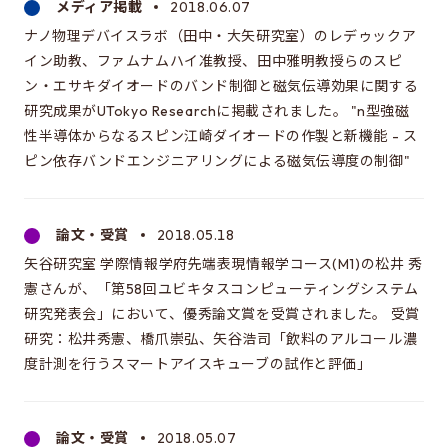
メディア掲載
2018.06.07
ナノ物理デバイスラボ（田中・大矢研究室）のレデゥックア
イン助教、ファムナムハイ准教授、田中雅明教授らのスピ
ン・エサキダイオードのバンド制御と磁気伝導効果に関する
研究成果がUTokyo Researchに掲載されました。 "n型強磁
性半導体からなるスピン江崎ダイオードの作製と新機能 - ス
ピン依存バンドエンジニアリングによる磁気伝導度の制御"
論文・受賞
2018.05.18
矢谷研究室 学際情報学府先端表現情報学コース(M1)の松井 秀
憲さんが、「第58回ユビキタスコンピューティングシステム
研究発表会」において、優秀論文賞を受賞されました。 受賞
研究：松井秀憲、橋爪崇弘、矢谷浩司「飲料のアルコール濃
度計測を行うスマートアイスキューブの試作と評価」
論文・受賞
2018.05.07