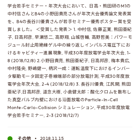
修士特別口述試験
学会若手セミナー・年次大会において、日高・熊田研のM1の
入試説明会
中村信さんとB4の小野田貴亮さんが年次大会優秀論文発表賞
を、B4の長谷川優貴さんが若手セミナー優秀ポスター賞を受
入試案内書 / 出願サイトでの提出が必要な書類（入試
賞しました。 ＜受賞した発表＞ 1. 中村信, 佐藤正寛, 熊田亜紀
案内書、修論/博論研究課題内容、成績集計表）
子, 日高邦彦, 早瀬悠二, 高野翔, 山城啓輔, 高野哲美：パワーモ
試験科目に関する情報
ジュール封止用絶縁ゲル中の繰り返しインパルス電圧下にお
けるキャビティー進展現象, 平成30年度放電学会年次大会, 1-
大学院入試のQ&A
8 (2018/12/8) 2.小野田貴亮, 熊田亜紀子, 日高邦彦, 梅本貴広,
中村隆央, 野嶋健一, 柄沢一成：運転温度下におけるインバー
タ駆動モータ固定子巻線端部の部分放電計測, 平成30年度放
EEISを目指す方へ
電学会年次大会, 2-4 (2018/12/8) 3. 長谷川優貴, 江尻開, 熊田
所属学生の声
亜紀子,日高邦彦, 道念大樹, 小倉健太郎：酸化クロムを散布し
進路・博士について
た真空バルブ内壁における沿面放電のParticle-In-Cell
Monte-Carlo-Collision シミュレーション, 平成30年度放電
費用/経済的支援
学会若手セミナー, 2-3 (2018/12/7)
EEISをもっと知る
その他
2018.11.15