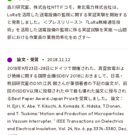
同窓会のページ
森川研究室、株式会社NTTドコモ、東北電力株式会社は、
電気系事務室
LoRaを活用した送電設備の監視に関する実証実験を開始する
と発表しました。 ＜プレスリリース＞ 『LoRa無線通信技
関連組織のリンク
術』を活用した送電設備の監視に係る実証試験を実施 ～山間
部における作業員の業務効率化をめざす～
お問い合わせ・アクセス
お問い合わせ
論文・受賞
2018.11.12
アクセス
2018年9月23日-28日にドイツで開催された、真空放電およ
び絶縁に関する国際会議ISDEIV 2018におきまして、日高・
熊田研究室のD1の江尻 開さんが筆頭著者の下記の論文が、前
このサイトについて
回のISDEIV以降に投稿された中で最も優れた論文に授与され
るBest Paper Award-Japan Prizeを受賞しました。 論文：
サイト情報
H. Ejiri, K. Abe, Y. Kikuchi, A. Kumada, K. Hidaka, T.Donen,
サイトの更新依頼
and T. Tsukima:”Motion and Production of Microparticles
in Vacuum Interrupter, ” IEEE Transactions on Dielectrics
and Electrical Insulation, Vol. 24, No. 6, pp.3374-3380, Dec,