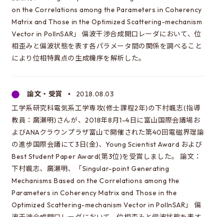
on the Correlations among the Parameters in Coherency
Matrix and Those in the Optimized Scattering-mechanism
Vector in PolInSAR」 偏波干渉合成開口レーダにおいて、位
相歪みと偏波状態を表す各パラメータ間の関係を調べること
により位相特異点の生成機序を解析した。
論文・受賞
2018.08.03
工学系研究科電気系工学専攻(修士課程2年)の下村颯志(指導
教員：廣瀬明)さんが、2018年8月1-4日に富山国際会議場お
よびANAクラウンプラザ富山で開催された第40回電磁界理論
の進歩国際会議にて3日(金)、Young Scientist Award および
Best Student Paper Award(第3位)を受賞しました。 論文：
下村颯志、廣瀬明、「Singular-point Generating
Mechanisms Based on the Correlations among the
Parameters in Coherency Matrix and Those in the
Optimized Scattering-mechanism Vector in PolInSAR」 偏