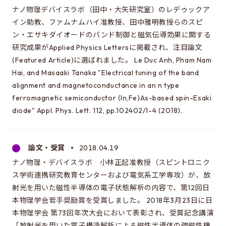
ナノ物理デバイスラボ（田中・大矢研究室）のレデゥックア
イン助教、ファムナムハイ准教授、田中雅明教授らのスピ
ン・エサキダイオードのバンド制御と磁気伝導効果に関する
研究成果がApplied Physics Lettersに掲載され、注目論文
(Featured Article)に選ばれました。 Le Duc Anh, Pham Nam
Hai, and Masaaki Tanaka "Electrical tuning of the band
alignment and magnetoconductance in an n type
ferromagnetic semiconductor (In,Fe)As-based spin-Esaki
diode" Appl. Phys. Lett. 112, pp.102402/1-4 (2018).
論文・受賞
2018.04.19
ナノ物理・デバイスラボ 小林正起准教授（スピントロニク
ス学術連携研究教育センターおよび電気系工学専攻）が、放
射光を用いた磁性半導体の電子状態解析の内容で、第12回日
本物理学会若手奨励賞を受賞しました。 2018年3月23日に日
本物理学会 第73回年次大会において表彰され、受賞記念講演
「放射光を用いた電子構造解析による磁性半導体の強磁性機