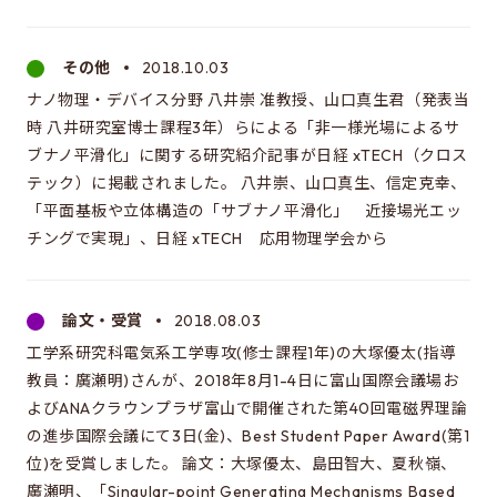
その他
2018.10.03
ナノ物理・デバイス分野 八井崇 准教授、山口真生君（発表当
時 八井研究室博士課程3年）らによる「非一様光場によるサ
ブナノ平滑化」に関する研究紹介記事が日経 xTECH（クロス
テック）に掲載されました。 八井崇、山口真生、信定克幸、
「平面基板や立体構造の「サブナノ平滑化」 近接場光エッ
チングで実現」、日経 xTECH 応用物理学会から
論文・受賞
2018.08.03
工学系研究科電気系工学専攻(修士課程1年)の大塚優太(指導
教員：廣瀬明)さんが、2018年8月1-4日に富山国際会議場お
よびANAクラウンプラザ富山で開催された第40回電磁界理論
の進歩国際会議にて3日(金)、Best Student Paper Award(第1
位)を受賞しました。 論文：大塚優太、島田智大、夏秋嶺、
廣瀬明、「Singular-point Generating Mechanisms Based