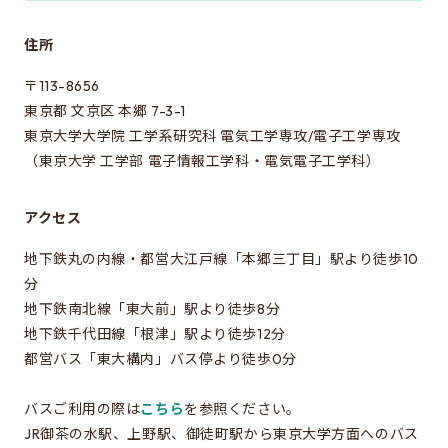
修士特別口述試験
入試説明会
住所
入試案内書 / 出願サイトでの提出が必要な書類（入試
〒113-8656
案内書、修論/博論研究課題内容、成績集計表）
東京都 文京区 本郷 7-3-1
東京大学大学院 工学系研究科 電気工学専攻/電子工学専攻
試験科目に関する情報
（東京大学 工学部 電子情報工学科・電気電子工学科）
大学院入試のQ&A
アクセス
EEISを目指す方へ
地下鉄丸の内線・都営大江戸線「本郷三丁目」駅より徒歩10
所属学生の声
分
地下鉄南北線「東大前」駅より徒歩8分
進路・博士について
地下鉄千代田線「根津」駅より徒歩12分
費用/経済的支援
都営バス「東大構内」バス停より徒歩0分
バスご利用の際は
こちら
を参照ください。
EEISをもっと知る
JR御茶の水駅、上野駅、御徒町駅から東京大学方面へのバス