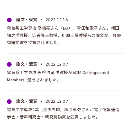
修士特別口述試験
入試説明会
論文・受賞
2022.12.16
入試案内書 / 出願サイトでの提出が必要な書類（入試
電気系工学専攻 高橋亮さん（D3）、雪田和歌子さん、横田
案内書、修論/博論研究課題内容、成績集計表）
知之准教授、染谷隆夫教授、川原圭博教授らの論文が、最優
試験科目に関する情報
秀論文賞を授賞されました。
大学院入試のQ&A
論文・受賞
2022.12.07
EEISを目指す方へ
電気系工学専攻 矢谷浩司 准教授がACM Distinguished
Memberに選出されました。
所属学生の声
進路・博士について
論文・受賞
2022.12.07
費用/経済的支援
電気工学専攻2年（発表当時）椢原卓弥さんが電子情報通信
学会・音声研究会・研究奨励賞を受賞しました。
EEISをもっと知る