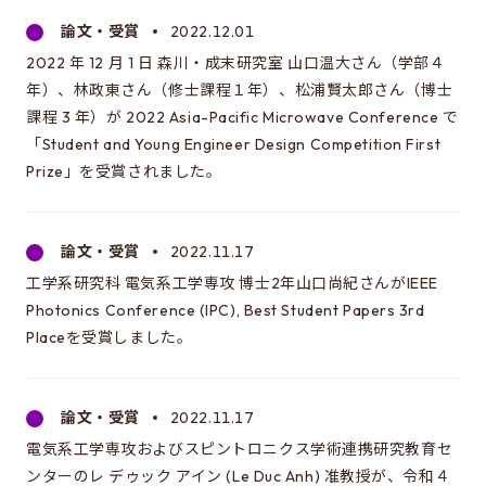
同窓会のページ
論文・受賞
2022.12.01
電気系事務室
2022 年 12 月 1 日 森川・成末研究室 山口温大さん（学部４
関連組織のリンク
年）、林政東さん（修士課程１年）、松浦賢太郎さん（博士
課程 3 年）が 2022 Asia-Pacific Microwave Conference で
「Student and Young Engineer Design Competition First
お問い合わせ・アクセス
Prize」を受賞されました。
お問い合わせ
アクセス
論文・受賞
2022.11.17
工学系研究科 電気系工学専攻 博士2年山口尚紀さんがIEEE
Photonics Conference (IPC), Best Student Papers 3rd
このサイトについて
Placeを受賞しました。
サイト情報
サイトの更新依頼
論文・受賞
2022.11.17
電気系工学専攻およびスピントロニクス学術連携研究教育セ
ンターのレ デゥック アイン (Le Duc Anh) 准教授が、令和４