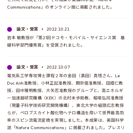
Communications」のオンライン版に掲載されました。
論文・受賞
2022.10.21
岩本 敏教授が「第21回ドコモ・モバイル・サイエンス賞 基
礎科学部門優秀賞」を受賞されました。
論文・受賞
2022.10.07
電気系工学専攻博士課程２年の金田（髙田）真悟さん、Le
Duc Anh准教授、小林正起准教授、関宗俊准教授、田畑仁教
授、田中雅明教授、大矢忍准教授のグループと、高エネルギ
ー加速器研究機構（KEK）の北村未歩助教、堀場弘司准教授
（現量子科学技術研究開発機構）、東北大学の組頭広志教授
らが、ペロブスカイト酸化物ヘテロ構造を用いて世界最高効
率のスピン流電流変換を実現しました。本成果は、英国科学
誌「Nature Communications」に掲載されました。プレスリ