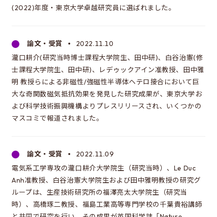
(2022)年度・東京大学卓越研究員に選ばれました。
これは大学院のサイトです
EEIC（学部）はこちら
論文・受賞
2022.11.10
瀧口耕介(研究当時博士課程大学院生、田中研)、白谷治憲(修
士課程大学院生、田中研)、レデゥックアイン准教授、田中雅
明 教授らによる非磁性/強磁性半導体ヘテロ接合において巨
大な奇関数磁気抵抗効果を発見した研究成果が、東京大学お
よび科学技術振興機構よりプレスリリースされ、いくつかの
マスコミで報道されました。
論文・受賞
2022.11.09
電気系工学専攻の瀧口耕介大学院生（研究当時）、Le Duc
Anh准教授、白谷治憲大学院生および田中雅明教授の研究グ
ループは、生産技術研究所の福澤亮太大学院生（研究当
時）、高橋琢二教授、福島工業高等専門学校の千葉貴裕講師
と共同で研究を行い、その成果が英国科学誌「Nature