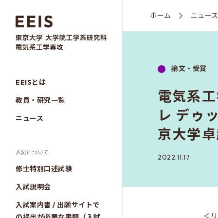
ホーム
ニュー
論文・受賞
EEISとは
電気系工
教員・研究一覧
レ デゥッ
ニュース
京大学卓
入試について
2022.11.17
修士特別口述試験
入試説明会
入試案内書 / 出願サイトで
＜リ
の提出が必要な書類（入試