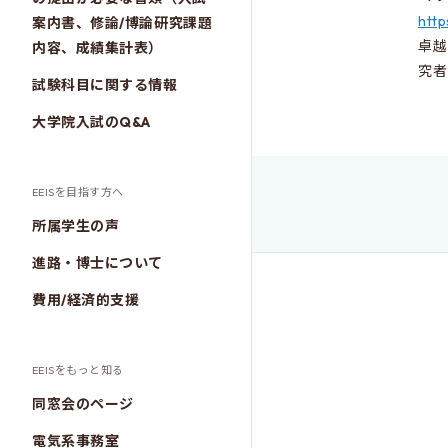
http
案内書、修論/博論研究課題
卓越
内容、成績集計表）
究者
試験科目に関する情報
大学院入試のQ&A
EEISを目指す方へ
所属学生の声
進路・博士について
費用/経済的支援
EEISをもっと知る
同窓会のページ
電気系事務室