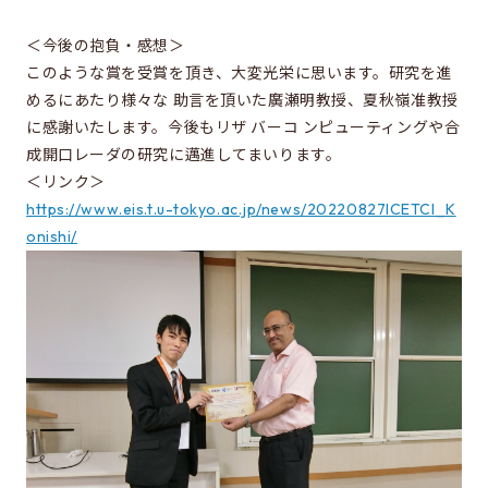
同窓会のページ
＜今後の抱負・感想＞
電気系事務室
このような賞を受賞を頂き、大変光栄に思います。研究を進
関連組織のリンク
めるにあたり様々な 助言を頂いた廣瀬明教授、夏秋嶺准教授
に感謝いたします。今後もリザ バーコ ンピューティングや合
成開口レーダの研究に邁進してまいります。
お問い合わせ・アクセス
＜リンク＞
お問い合わせ
https://www.eis.t.u-tokyo.ac.jp/news/20220827ICETCI_K
onishi/
アクセス
このサイトについて
サイト情報
サイトの更新依頼