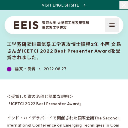
VISIT ENGLISH SITE
工学系研究科電気系工学専攻博士課程2年 小西 文昂
さんがICETCI 2022 Best Presenter Awardを受
賞されました。
論文・受賞
2022.08.27
EEISとは
教員・研究一覧
＜受賞した賞の名称と簡単な説明＞
ニュース
「ICETCI 2022 Best Presenter Award」
インド・ハイデラバードで開催された国際会議The Second I
入試について
nternational Conference on Emerging Techniques in Com