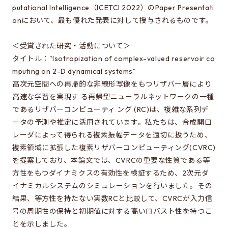
修士特別口述試験
putational Intelligence（ICETCI 2022）のPaper Presentati
入試説明会
onにおいて、最も優れた発表に対して授与されるものです。
入試案内書 / 出願サイトでの提出が必要な書類（入試
＜受賞された研究・活動について＞
案内書、修論/博論研究課題内容、成績集計表）
タイトル："Isotropization of complex-valued reservoir co
試験科目に関する情報
mputing on 2-D dynamical systems"
高次元空間への再帰的な非線形写像をもつリザバー層により
大学院入試のQ&A
高速な学習を実現す る再帰型ニューラルネットワークの一種
であるリザバーコンピューティ ング (RC)は、複雑な系列デ
ータの予測や推定に活用されています。私たちは、合成開口
EEISを目指す方へ
レーダによって得られる複素振幅データを適切に扱うため、
所属学生の声
複素領域に拡張した複素リザバーコンピューティング(CVRC)
を提案しており、本論文では、CVRCの重要な性質である等
進路・博士について
方性をもつダイナミクスの有効性を検証するため、2次元ダ
費用/経済的支援
イナミカルシステムのシミュレーションを行いました。その
結果、等方性を持たない実数RCと比較して、CVRCが入力信
号の周期性の保持と初期値に対する高いロバスト性を持つこ
EEISをもっと知る
とを示しました。