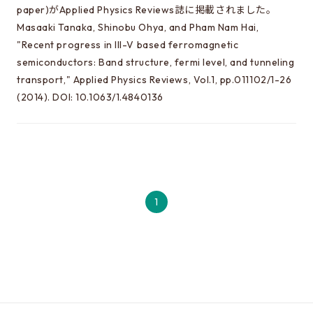
paper)がApplied Physics Reviews誌に掲載されました。
Masaaki Tanaka, Shinobu Ohya, and Pham Nam Hai,
"Recent progress in III-V based ferromagnetic
semiconductors: Band structure, fermi level, and tunneling
transport," Applied Physics Reviews, Vol.1, pp.011102/1-26
(2014). DOI: 10.1063/1.4840136
1