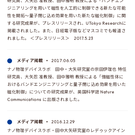
研究員、大矢忍 准教授、田中雅明 教授による「バンドエン
同窓会のページ
ジニアリングを用いて磁性を人工的に制御できる新たな可能
電気系事務室
性を開拓～量子閉じ込め効果を用いた新たな磁化制御」に関
する研究成果が、プレスリリースされ、UTokyo Researchに
関連組織のリンク
掲載されました。また、日経電子版などマスコミでも報道さ
れました。 ＜プレスリリース＞ 2017.5.23
お問い合わせ・アクセス
お問い合わせ
メディア掲載
2017.06.05
アクセス
ナノ物理デバイスラボ 田中・大矢研究室の宗田伊理也 特任
研究員、大矢忍 准教授、田中雅明 教授による「強磁性体に
おけるバンドエンジニアリングと量子閉じ込め効果を用いた
このサイトについて
磁化制御」についての研究成果が、英国科学誌 Nature
サイト情報
Communications に出版されました。
サイトの更新依頼
メディア掲載
2016.12.29
ナノ物理デバイスラボ・田中大矢研究室のレデゥックアイン