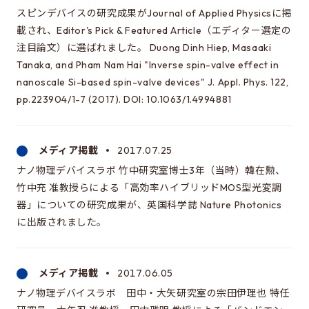
修士特別口述試験
スピンデバイスの研究成果がJournal of Applied Physicsに掲
入試説明会
載され、Editor's Pick & Featured Article（エディター選定の
注目論文）に選ばれました。 Duong Dinh Hiep, Masaaki
入試案内書 / 出願サイトでの提出が必要な書類（入試
Tanaka, and Pham Nam Hai "Inverse spin-valve effect in
案内書、修論/博論研究課題内容、成績集計表）
nanoscale Si-based spin-valve devices" J. Appl. Phys. 122,
試験科目に関する情報
pp.223904/1-7 (2017). DOI: 10.1063/1.4994881
大学院入試のQ&A
メディア掲載
2017.07.25
EEISを目指す方へ
ナノ物理デバイスラボ 竹中研究室博士3年（当時）韓在勲、
竹中充 准教授らによる「高効率ハイブリッドMOS型光変調
所属学生の声
器」についての研究成果が、英国科学誌 Nature Photonics
進路・博士について
に出版されました。
費用/経済的支援
メディア掲載
2017.06.05
EEISをもっと知る
ナノ物理デバイスラボ 田中・大矢研究室の宗田伊理也 特任