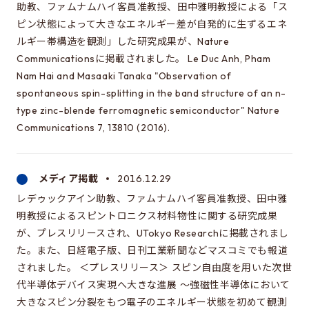
助教、ファムナムハイ客員准教授、田中雅明教授による「ス
ピン状態によって大きなエネルギー差が自発的に生ずるエネ
これは大学院のサイトです
ルギー帯構造を観測」した研究成果が、Nature
EEIC（学部）はこちら
Communicationsに掲載されました。 Le Duc Anh, Pham
Nam Hai and Masaaki Tanaka "Observation of
spontaneous spin-splitting in the band structure of an n-
type zinc-blende ferromagnetic semiconductor" Nature
Communications 7, 13810 (2016).
メディア掲載
2016.12.29
レデゥックアイン助教、ファムナムハイ客員准教授、田中雅
明教授によるスピントロニクス材料物性に関する研究成果
が、プレスリリースされ、UTokyo Researchに掲載されまし
た。また、日経電子版、日刊工業新聞などマスコミでも報道
されました。 ＜プレスリリース＞ スピン自由度を用いた次世
代半導体デバイス実現へ大きな進展 ～強磁性半導体において
大きなスピン分裂をもつ電子のエネルギー状態を初めて観測