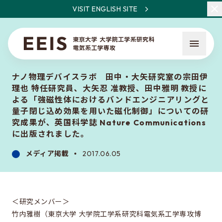
VISIT ENGLISH SITE
ナノ物理デバイスラボ 田中・大矢研究室の宗田伊
理也 特任研究員、大矢忍 准教授、田中雅明 教授に
よる「強磁性体におけるバンドエンジニアリングと
量子閉じ込め効果を用いた磁化制御」についての研
究成果が、英国科学誌 Nature Communications
に出版されました。
EEISとは
教員・研究一覧
メディア掲載
2017.06.05
ニュース
＜研究メンバー＞
入試について
竹内雅樹（東京大学 大学院工学系研究科電気系工学専攻博