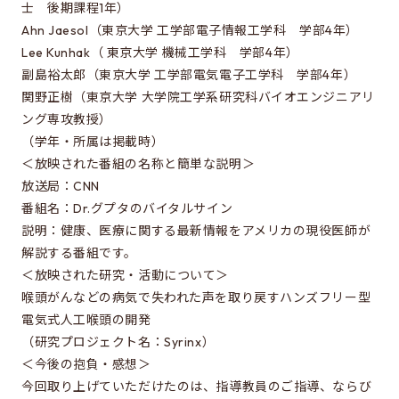
修士特別口述試験
士 後期課程1年）
Ahn Jaesol（東京大学 工学部電子情報工学科 学部4年）
入試説明会
Lee Kunhak（ 東京大学 機械工学科 学部4年）
入試案内書 / 出願サイトでの提出が必要な書類（入試
副島裕太郎（東京大学 工学部電気電子工学科 学部4年）
案内書、修論/博論研究課題内容、成績集計表）
関野正樹（東京大学 大学院工学系研究科バイオエンジニアリ
ング専攻教授）
試験科目に関する情報
（学年・所属は掲載時）
大学院入試のQ&A
＜放映された番組の名称と簡単な説明＞
放送局：CNN
番組名：Dr.グプタのバイタルサイン
EEISを目指す方へ
説明：健康、医療に関する最新情報をアメリカの現役医師が
所属学生の声
解説する番組です。
＜放映された研究・活動について＞
進路・博士について
喉頭がんなどの病気で失われた声を取り戻すハンズフリー型
費用/経済的支援
電気式人工喉頭の開発
（研究プロジェクト名：Syrinx）
＜今後の抱負・感想＞
EEISをもっと知る
今回取り上げていただけたのは、指導教員のご指導、ならび