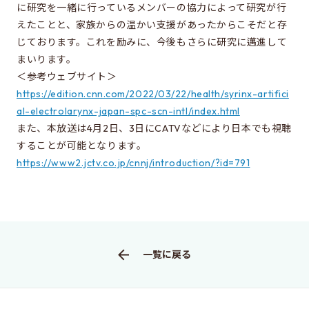
同窓会のページ
に研究を一緒に行っているメンバーの協力によって研究が行
えたことと、家族からの温かい支援があったからこそだと存
電気系事務室
じております。これを励みに、今後もさらに研究に邁進して
関連組織のリンク
まいります。
＜参考ウェブサイト＞
https://edition.cnn.com/2022/03/22/health/syrinx-artifici
お問い合わせ・アクセス
al-electrolarynx-japan-spc-scn-intl/index.html
また、本放送は4月2日、3日にCATVなどにより日本でも視聴
お問い合わせ
することが可能となります。
アクセス
https://www2.jctv.co.jp/cnnj/introduction/?id=791
このサイトについて
サイト情報
サイトの更新依頼
一覧に戻る