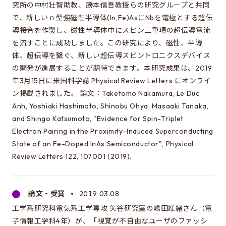
究所の中村壮智助教、勝本信吾教授らの研究グループと共同
で、新しいｎ型強磁性半導体(In,Fe)AsにNbを電極とする超伝
これは大学院のサイトです
導接合を作製し、磁性半導体中にスピン三重項の超伝導電流
EEIC（学部）はこちら
を流すことに成功しました。この研究により、磁性、半導
体、超伝導を繋ぐ、新しい超伝導スピントロニクスデバイス
の開発が進展することが期待できます。本研究成果は、2019
年3月15日に米国科学誌 Physical Review Letters にオンライ
ン掲載されました。 論文：Taketomo Nakamura, Le Duc
Anh, Yoshiaki Hashimoto, Shinobu Ohya, Masaaki Tanaka,
and Shingo Katsumoto, "Evidence for Spin-Triplet
Electron Pairing in the Proximity-Induced Superconducting
State of an Fe-Doped InAs Semiconductor", Physical
Review Letters 122, 107001 (2019).
論文・受賞
2019.03.08
工学系研究科電気系工学専攻 矢谷研究室の嶋田紅緒さん（電
子情報工学科4年）が、「視覚が不自由なユーザのファッシ