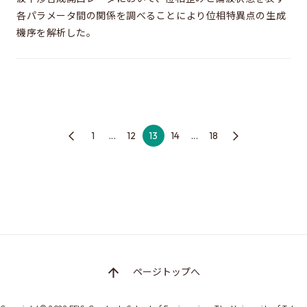
各パラメータ間の関係を調べることにより位相特異点の生成
機序を解析した。
1
...
12
13
14
...
18
ページトップへ