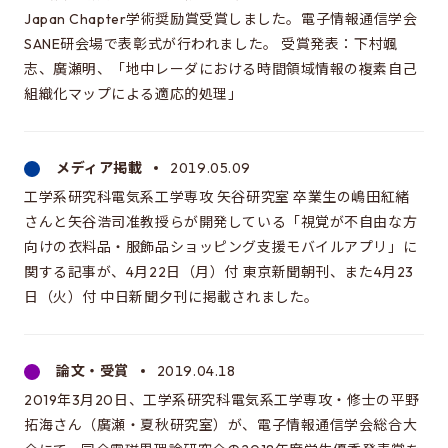
修士特別口述試験
Japan Chapter学術奨励賞受賞しました。電子情報通信学会
入試説明会
SANE研会場で表彰式が行われました。 受賞発表：下村颯
志、廣瀬明、「地中レーダにおける時間領域情報の複素自己
入試案内書 / 出願サイトでの提出が必要な書類（入試
組織化マップによる適応的処理」
案内書、修論/博論研究課題内容、成績集計表）
試験科目に関する情報
メディア掲載
2019.05.09
大学院入試のQ&A
工学系研究科電気系工学専攻 矢谷研究室 卒業生の嶋田紅緒
さんと矢谷浩司准教授らが開発している「視覚が不自由な方
EEISを目指す方へ
向けの衣料品・服飾品ショッピング支援モバイルアプリ」に
関する記事が、4月22日（月）付 東京新聞朝刊、また4月23
所属学生の声
日（火）付 中日新聞夕刊に掲載されました。
進路・博士について
費用/経済的支援
論文・受賞
2019.04.18
2019年3月20日、工学系研究科電気系工学専攻・修士の平野
EEISをもっと知る
拓海さん（廣瀬・夏秋研究室）が、電子情報通信学会総合大