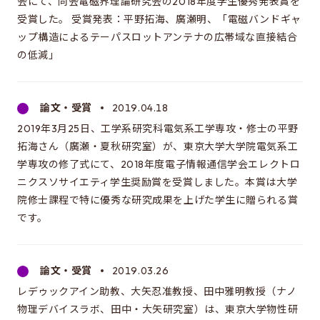
会にて、同会電磁界理論研究会の2018年度学生優秀発表賞を
同窓会のページ
受賞した。 受賞発表：平野拓海、廣瀬明、「電磁バンドギャ
電気系事務室
ップ構造によるテーパスロットアンテナの広帯域な直接結合
の低減」
関連組織のリンク
論文・受賞
2019.04.18
お問い合わせ・アクセス
2019年3月25日、工学系研究科電気系工学専攻・修士の平野
お問い合わせ
拓海さん（廣瀬・夏秋研究室）が、東京大学大学院電気系工
アクセス
学専攻の修了式にて、2018年度電子情報通信学会エレクトロ
ニクスソサイエティ学生奨励賞を受賞しました。本賞は大学
院修士課程で特に優秀な研究成果を上げた学生に贈られる賞
このサイトについて
です。
サイト情報
サイトの更新依頼
論文・受賞
2019.03.26
レデゥックアイン助教、大矢忍准教授、田中雅明教授（ナノ
物理デバイスラボ、田中・大矢研究室）は、東京大学物性研