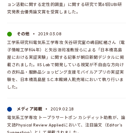
ョン活動に関する定性的調査」に関する研究で第61回UBI研
究発表会優秀論文賞を受賞しました。
その他
2019.03.08
工学系研究科電気系工学専攻 矢谷研究室の嶋田紅緒さん（電
子情報工学科4年）と矢谷浩司准教授らによる「日本橋高島
屋における実証実験」に関する記事が朝日新聞デジタルに掲
載されました。IIS Labで開発している視覚が不自由な方向け
の衣料品・服飾品ショッピング支援モバイルアプリの実証実
験を、日本橋高島屋 S.C.本館婦人靴売場において執り行いま
した。
メディア掲載
2019.02.18
電気系工学専攻 トープラサートポン カシディット助教が、論
文誌Physical Review Appliedにおいて、注目論文（Editor's
Suggestion）として掲載されました。