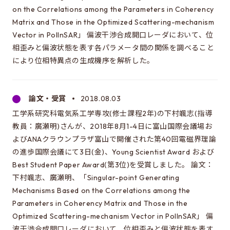
on the Correlations among the Parameters in Coherency
Matrix and Those in the Optimized Scattering-mechanism
Vector in PolInSAR」 偏波干渉合成開口レーダにおいて、位
相歪みと偏波状態を表す各パラメータ間の関係を調べること
により位相特異点の生成機序を解析した。
論文・受賞
2018.08.03
工学系研究科電気系工学専攻(修士課程2年)の下村颯志(指導
教員：廣瀬明)さんが、2018年8月1-4日に富山国際会議場お
よびANAクラウンプラザ富山で開催された第40回電磁界理論
の進歩国際会議にて3日(金)、Young Scientist Award および
Best Student Paper Award(第3位)を受賞しました。 論文：
下村颯志、廣瀬明、「Singular-point Generating
Mechanisms Based on the Correlations among the
Parameters in Coherency Matrix and Those in the
Optimized Scattering-mechanism Vector in PolInSAR」 偏
波干渉合成開口レーダにおいて、位相歪みと偏波状態を表す