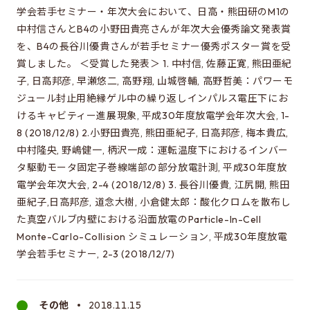
学会若手セミナー・年次大会において、日高・熊田研のM1の
中村信さんとB4の小野田貴亮さんが年次大会優秀論文発表賞
を、B4の長谷川優貴さんが若手セミナー優秀ポスター賞を受
賞しました。 ＜受賞した発表＞ 1. 中村信, 佐藤正寛, 熊田亜紀
子, 日高邦彦, 早瀬悠二, 高野翔, 山城啓輔, 高野哲美：パワーモ
ジュール封止用絶縁ゲル中の繰り返しインパルス電圧下にお
けるキャビティー進展現象, 平成30年度放電学会年次大会, 1-
8 (2018/12/8) 2.小野田貴亮, 熊田亜紀子, 日高邦彦, 梅本貴広,
中村隆央, 野嶋健一, 柄沢一成：運転温度下におけるインバー
タ駆動モータ固定子巻線端部の部分放電計測, 平成30年度放
電学会年次大会, 2-4 (2018/12/8) 3. 長谷川優貴, 江尻開, 熊田
亜紀子,日高邦彦, 道念大樹, 小倉健太郎：酸化クロムを散布し
た真空バルブ内壁における沿面放電のParticle-In-Cell
Monte-Carlo-Collision シミュレーション, 平成30年度放電
学会若手セミナー, 2-3 (2018/12/7)
その他
2018.11.15