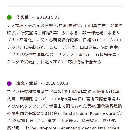
その他
2018.10.03
ナノ物理・デバイス分野 八井崇 准教授、山口真生君（発表当
時 八井研究室博士課程3年）らによる「非一様光場によるサ
ブナノ平滑化」に関する研究紹介記事が日経 xTECH（クロス
テック）に掲載されました。 八井崇、山口真生、信定克幸、
「平面基板や立体構造の「サブナノ平滑化」 近接場光エッ
チングで実現」、日経 xTECH 応用物理学会から
論文・受賞
2018.08.03
工学系研究科電気系工学専攻(修士課程1年)の大塚優太(指導
教員：廣瀬明)さんが、2018年8月1-4日に富山国際会議場お
よびANAクラウンプラザ富山で開催された第40回電磁界理論
の進歩国際会議にて3日(金)、Best Student Paper Award(第1
位)を受賞しました。 論文：大塚優太、島田智大、夏秋嶺、
廣瀬明、「Singular-point Generating Mechanisms Based