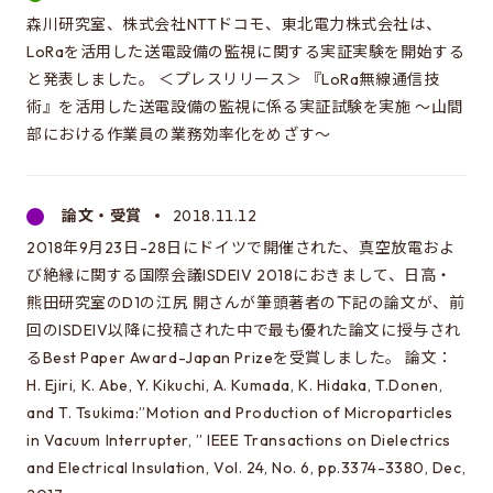
森川研究室、株式会社NTTドコモ、東北電力株式会社は、
LoRaを活用した送電設備の監視に関する実証実験を開始する
と発表しました。 ＜プレスリリース＞ 『LoRa無線通信技
術』を活用した送電設備の監視に係る実証試験を実施 ～山間
部における作業員の業務効率化をめざす～
論文・受賞
2018.11.12
2018年9月23日-28日にドイツで開催された、真空放電およ
び絶縁に関する国際会議ISDEIV 2018におきまして、日高・
熊田研究室のD1の江尻 開さんが筆頭著者の下記の論文が、前
回のISDEIV以降に投稿された中で最も優れた論文に授与され
るBest Paper Award-Japan Prizeを受賞しました。 論文：
H. Ejiri, K. Abe, Y. Kikuchi, A. Kumada, K. Hidaka, T.Donen,
and T. Tsukima:”Motion and Production of Microparticles
in Vacuum Interrupter, ” IEEE Transactions on Dielectrics
and Electrical Insulation, Vol. 24, No. 6, pp.3374-3380, Dec,