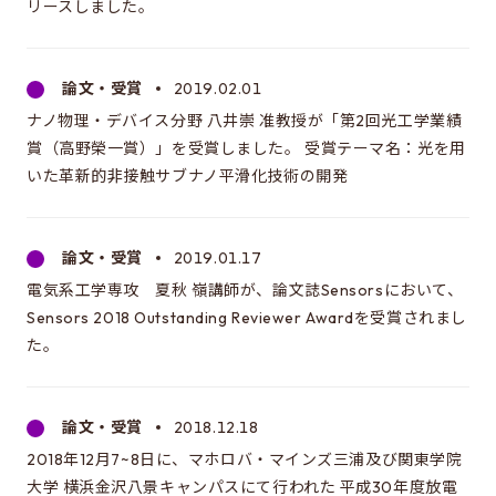
リースしました。
論文・受賞
2019.02.01
ナノ物理・デバイス分野 八井崇 准教授が「第2回光工学業績
賞（高野榮一賞）」を受賞しました。 受賞テーマ名：光を用
いた革新的非接触サブナノ平滑化技術の開発
論文・受賞
2019.01.17
電気系工学専攻 夏秋 嶺講師が、論文誌Sensorsにおいて、
Sensors 2018 Outstanding Reviewer Awardを受賞されまし
た。
論文・受賞
2018.12.18
2018年12月7~8日に、マホロバ・マインズ三浦及び関東学院
大学 横浜金沢八景キャンパスにて行われた 平成30年度放電