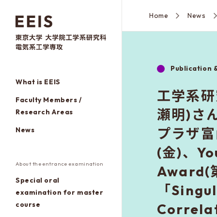
Home
News
Publication 
What is EEIS
工学系研
Faculty Members /
瀬明)さ
Research Areas
プラザ富
News
(金)、You
About the entrance examination
Awar
Special oral
「Singul
examination for master
course
Correla