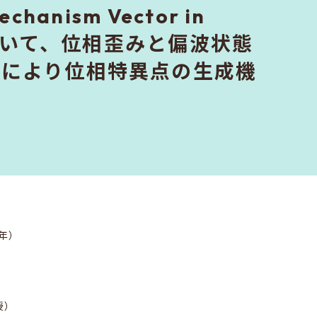
echanism Vector in
において、位相歪みと偏波状態
とにより位相特異点の生成機
年）
授）