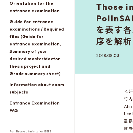
Orientation for the
Those i
entrance examination
PolI
Guide for entrance
を表す各
examinations / Required
files (Guide for
序を解析
entrance examination,
Summary of your
2018.08.03
desired master/doctor
thesis project and
Grade summary sheet)
Information about exam
＜研
subjects
竹内
Entrance Examination
Ah
FAQ
Le
副島
関野
For those aiming for EEIS