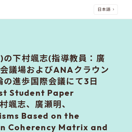
日本語
)の下村颯志(指導教員：廣
国際会議場およびANAクラウン
論の進歩国際会議にて3日
t Student Paper
：下村颯志、廣瀬明、
isms Based on the
in Coherency Matrix and