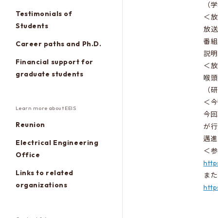
（学
Testimonials of
＜放
Students
放送
番組
Career paths and Ph.D.
説明
Financial support for
＜放
graduate students
喉頭
（研
＜今
Learn more about EEIS
今回
Reunion
が行
邁進
Electrical Engineering
＜参
Office
http
Links to related
また
organizations
http