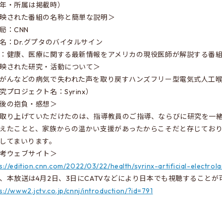
年・所属は掲載時）
映された番組の名称と簡単な説明＞
局：CNN
名：Dr.グプタのバイタルサイン
：健康、医療に関する最新情報をアメリカの現役医師が解説する番
映された研究・活動について＞
がんなどの病気で失われた声を取り戻すハンズフリー型電気式人工
究プロジェクト名：Syrinx）
後の抱負・感想＞
取り上げていただけたのは、指導教員のご指導、ならびに研究を一
えたことと、家族からの温かい支援があったからこそだと存じてお
してまいります。
考ウェブサイト＞
s://edition.cnn.com/2022/03/22/health/syrinx-artificial-electrol
、本放送は4月2日、3日にCATVなどにより日本でも視聴することが
s://www2.jctv.co.jp/cnnj/introduction/?id=791