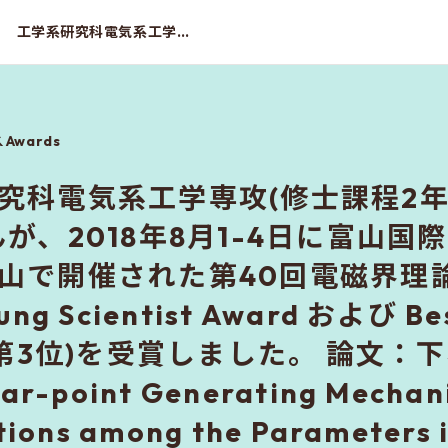
工学系研究科電気系工学専攻(修士課程2年)の下村颯志(指導教員：廣瀬明)さんが、2018年8月1-4日に富山国際会議場およびANAクラウンプラザ富山で開催された第40回電磁界理論の進歩国際会議にて3日(金)、Young Scientist Award および Best Student Paper Award(第3位)を受賞しました。 論文：下村颯志、廣瀬明、「Singular-point Generating Mechanisms Based on the Correlations among the Parameters in Coherency Matrix and Those in the Optimized Scattering-mechanism Vector in PolInSAR」 偏波干渉合成開口レーダにおいて、位相歪みと偏波状態を表す各パラメータ間の関係を調べることにより位相特異点の生成機序を解析した。
& Awards
究科電気系工学専攻(修士課程2年
んが、2018年8月1-4日に富山
山で開催された第40回電磁界理
ng Scientist Award および Bes
d(第3位)を受賞しました。 論文
ar-point Generating Mechan
tions among the Parameters 