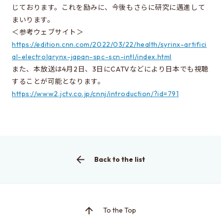
じております。これを励みに、今後もさらに研究に邁進して
Learn more about EEIS
まいります。
Reunion
＜参考ウェブサイト＞
https://edition.cnn.com/2022/03/22/health/syrinx-artifici
Electrical Engineering Office
al-electrolarynx-japan-spc-scn-intl/index.html
Links to related organizations
また、本放送は4月2日、3日にCATVなどにより日本でも視聴
することが可能となります。
https://www2.jctv.co.jp/cnnj/introduction/?id=791
Contact & Access
Inquiries
Access
Back to the list
About this site
About this Site
Request for site update
To the Top