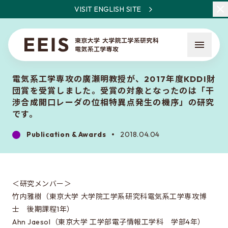
VISIT ENGLISH SITE
電気系工学専攻の廣瀬明教授が、2017年度KDDI財
団賞を受賞しました。受賞の対象となったのは「干
渉合成開口レーダの位相特異点発生の機序」の研究
です。
Publication & Awards
2018.04.04
What is EEIS
Faculty Members / Research Areas
News
＜研究メンバー＞
竹内雅樹（東京大学 大学院工学系研究科電気系工学専攻博
士 後期課程1年）
About the entrance examination
Ahn Jaesol（東京大学 工学部電子情報工学科 学部4年）