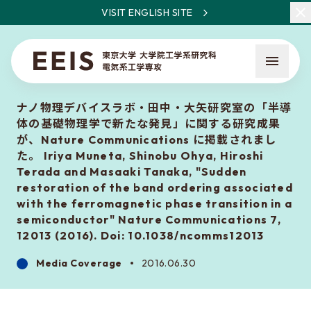
VISIT ENGLISH SITE
ナノ物理デバイスラボ・田中・大矢研究室の「半導
体の基礎物理学で新たな発見」に関する研究成果
が、Nature Communications に掲載されまし
た。 Iriya Muneta, Shinobu Ohya, Hiroshi
Terada and Masaaki Tanaka, "Sudden
restoration of the band ordering associated
What is EEIS
with the ferromagnetic phase transition in a
Faculty Members / Research Areas
semiconductor" Nature Communications 7,
12013 (2016). Doi: 10.1038/ncomms12013
News
Media Coverage
2016.06.30
About the entrance examination