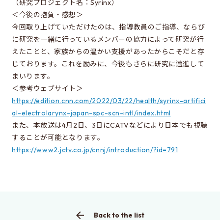
（研究プロジェクト名：Syrinx）
Learn more about EEIS
＜今後の抱負・感想＞
今回取り上げていただけたのは、指導教員のご指導、ならび
Reunion
に研究を一緒に行っているメンバーの協力によって研究が行
Electrical Engineering Office
えたことと、家族からの温かい支援があったからこそだと存
じております。これを励みに、今後もさらに研究に邁進して
Links to related organizations
まいります。
＜参考ウェブサイト＞
Contact & Access
https://edition.cnn.com/2022/03/22/health/syrinx-artifici
al-electrolarynx-japan-spc-scn-intl/index.html
Inquiries
また、本放送は4月2日、3日にCATVなどにより日本でも視聴
Access
することが可能となります。
https://www2.jctv.co.jp/cnnj/introduction/?id=791
About this site
About this Site
Request for site update
Back to the list