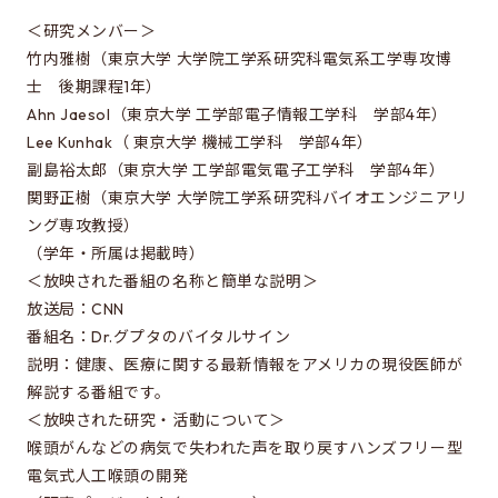
Special oral examination for master course
＜研究メンバー＞
Orientation for the entrance examination
竹内雅樹（東京大学 大学院工学系研究科電気系工学専攻博
Guide for entrance examinations / Required
士 後期課程1年）
files (Guide for entrance examination,
Ahn Jaesol（東京大学 工学部電子情報工学科 学部4年）
Summary of your desired master/doctor thesis
Lee Kunhak（ 東京大学 機械工学科 学部4年）
project and Grade summary sheet)
副島裕太郎（東京大学 工学部電気電子工学科 学部4年）
関野正樹（東京大学 大学院工学系研究科バイオエンジニアリ
Information about exam subjects
ング専攻教授）
Entrance Examination FAQ
（学年・所属は掲載時）
＜放映された番組の名称と簡単な説明＞
放送局：CNN
For those aiming for EEIS
番組名：Dr.グプタのバイタルサイン
説明：健康、医療に関する最新情報をアメリカの現役医師が
Testimonials of Students
解説する番組です。
Career paths and Ph.D.
＜放映された研究・活動について＞
Financial support for graduate students
喉頭がんなどの病気で失われた声を取り戻すハンズフリー型
電気式人工喉頭の開発