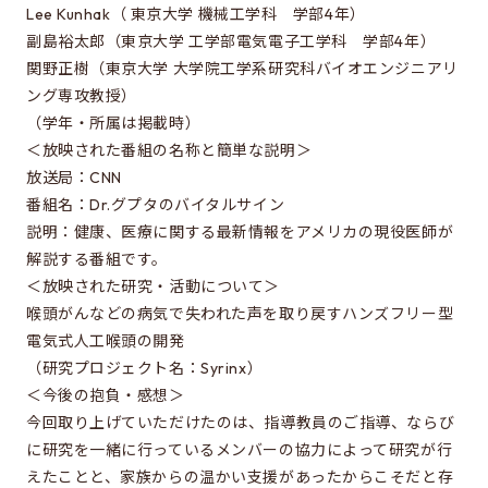
Special oral examination for master course
Lee Kunhak（ 東京大学 機械工学科 学部4年）
副島裕太郎（東京大学 工学部電気電子工学科 学部4年）
Orientation for the entrance examination
関野正樹（東京大学 大学院工学系研究科バイオエンジニアリ
Guide for entrance examinations / Required
ング専攻教授）
files (Guide for entrance examination,
（学年・所属は掲載時）
Summary of your desired master/doctor thesis
＜放映された番組の名称と簡単な説明＞
project and Grade summary sheet)
放送局：CNN
Information about exam subjects
番組名：Dr.グプタのバイタルサイン
説明：健康、医療に関する最新情報をアメリカの現役医師が
Entrance Examination FAQ
解説する番組です。
＜放映された研究・活動について＞
喉頭がんなどの病気で失われた声を取り戻すハンズフリー型
For those aiming for EEIS
電気式人工喉頭の開発
Testimonials of Students
（研究プロジェクト名：Syrinx）
＜今後の抱負・感想＞
Career paths and Ph.D.
今回取り上げていただけたのは、指導教員のご指導、ならび
Financial support for graduate students
に研究を一緒に行っているメンバーの協力によって研究が行
えたことと、家族からの温かい支援があったからこそだと存