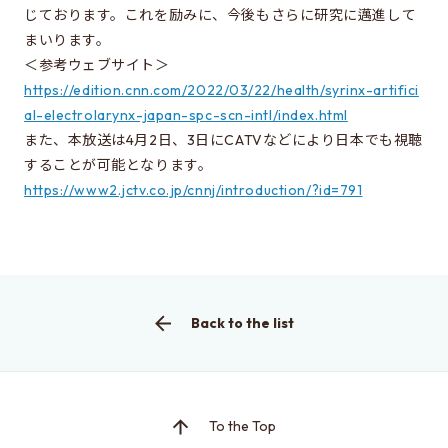
じております。これを励みに、今後もさらに研究に邁進して
Learn more about EEIS
まいります。
Reunion
＜参考ウェブサイト＞
https://edition.cnn.com/2022/03/22/health/syrinx-artifici
Electrical Engineering Office
al-electrolarynx-japan-spc-scn-intl/index.html
Links to related organizations
また、本放送は4月2日、3日にCATVなどにより日本でも視聴
することが可能となります。
https://www2.jctv.co.jp/cnnj/introduction/?id=791
Contact & Access
Inquiries
Access
Back to the list
About this site
About this Site
Request for site update
To the Top