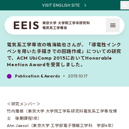
VISIT ENGLISH SITE
電気系工学専攻の鳴海紘也さんが、「導電性インク
ペンを用いた手描きでの回路作成」についての研究
で、ACM UbiComp 2015においてHonorable
Mention Awardを受賞しました。
Publication & Awards
2015.10.17
What is EEIS
Faculty Members / Research Areas
News
＜研究メンバー＞
竹内雅樹（東京大学 大学院工学系研究科電気系工学専攻博
士 後期課程1年）
About the entrance examination
Ahn Jaesol（東京大学 工学部電子情報工学科 学部4年）