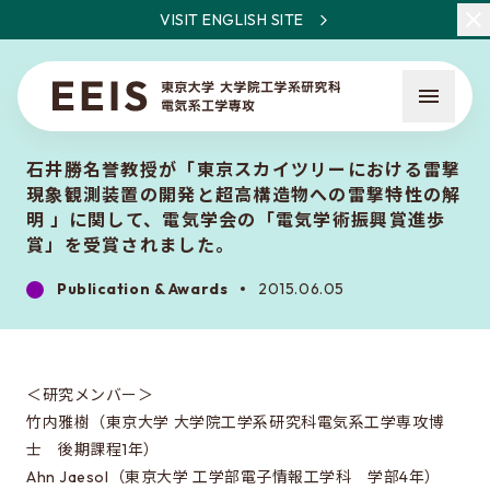
VISIT ENGLISH SITE
石井勝名誉教授が「東京スカイツリーにおける雷撃
現象観測装置の開発と超高構造物への雷撃特性の解
明 」に関して、電気学会の「電気学術振興賞進歩
賞」を受賞されました。
Publication & Awards
2015.06.05
What is EEIS
Faculty Members / Research Areas
News
＜研究メンバー＞
竹内雅樹（東京大学 大学院工学系研究科電気系工学専攻博
士 後期課程1年）
About the entrance examination
Ahn Jaesol（東京大学 工学部電子情報工学科 学部4年）