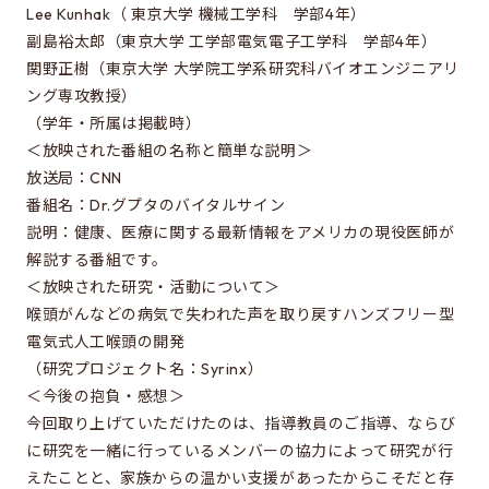
Special oral examination for master course
Lee Kunhak（ 東京大学 機械工学科 学部4年）
副島裕太郎（東京大学 工学部電気電子工学科 学部4年）
Orientation for the entrance examination
関野正樹（東京大学 大学院工学系研究科バイオエンジニアリ
Guide for entrance examinations / Required
ング専攻教授）
files (Guide for entrance examination,
（学年・所属は掲載時）
Summary of your desired master/doctor thesis
＜放映された番組の名称と簡単な説明＞
project and Grade summary sheet)
放送局：CNN
Information about exam subjects
番組名：Dr.グプタのバイタルサイン
説明：健康、医療に関する最新情報をアメリカの現役医師が
Entrance Examination FAQ
解説する番組です。
＜放映された研究・活動について＞
喉頭がんなどの病気で失われた声を取り戻すハンズフリー型
For those aiming for EEIS
電気式人工喉頭の開発
Testimonials of Students
（研究プロジェクト名：Syrinx）
＜今後の抱負・感想＞
Career paths and Ph.D.
今回取り上げていただけたのは、指導教員のご指導、ならび
Financial support for graduate students
に研究を一緒に行っているメンバーの協力によって研究が行
えたことと、家族からの温かい支援があったからこそだと存