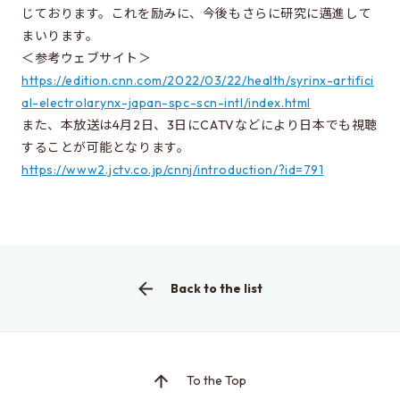
じております。これを励みに、今後もさらに研究に邁進して
Learn more about EEIS
まいります。
Reunion
＜参考ウェブサイト＞
https://edition.cnn.com/2022/03/22/health/syrinx-artifici
Electrical Engineering Office
al-electrolarynx-japan-spc-scn-intl/index.html
Links to related organizations
また、本放送は4月2日、3日にCATVなどにより日本でも視聴
することが可能となります。
https://www2.jctv.co.jp/cnnj/introduction/?id=791
Contact & Access
Inquiries
Access
Back to the list
About this site
About this Site
Request for site update
To the Top