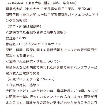
Special oral examination for master course
Lee Kunhak（ 東京大学 機械工学科 学部4年）
副島裕太郎（東京大学 工学部電気電子工学科 学部4年）
Orientation for the entrance examination
関野正樹（東京大学 大学院工学系研究科バイオエンジニアリ
Guide for entrance examinations / Required
ング専攻教授）
files (Guide for entrance examination,
（学年・所属は掲載時）
Summary of your desired master/doctor thesis
＜放映された番組の名称と簡単な説明＞
project and Grade summary sheet)
放送局：CNN
Information about exam subjects
番組名：Dr.グプタのバイタルサイン
説明：健康、医療に関する最新情報をアメリカの現役医師が
Entrance Examination FAQ
解説する番組です。
＜放映された研究・活動について＞
喉頭がんなどの病気で失われた声を取り戻すハンズフリー型
For those aiming for EEIS
電気式人工喉頭の開発
Testimonials of Students
（研究プロジェクト名：Syrinx）
＜今後の抱負・感想＞
Career paths and Ph.D.
今回取り上げていただけたのは、指導教員のご指導、ならび
Financial support for graduate students
に研究を一緒に行っているメンバーの協力によって研究が行
えたことと、家族からの温かい支援があったからこそだと存