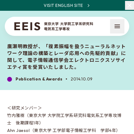
VISIT ENGLISH SITE
廣瀬明教授が、「複素振幅を扱うニューラルネット
ワーク理論の構築とレーダ応用への先駆的貢献」に
関して、電子情報通信学会エレクトロニクスソサイ
エティ賞を受賞いたしました。
Publication & Awards
2014.10.09
What is EEIS
Faculty Members / Research Areas
News
＜研究メンバー＞
竹内雅樹（東京大学 大学院工学系研究科電気系工学専攻博
士 後期課程1年）
About the entrance examination
Ahn Jaesol（東京大学 工学部電子情報工学科 学部4年）