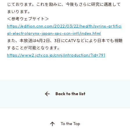
じております。これを励みに、今後もさらに研究に邁進して
Learn more about EEIS
まいります。
Reunion
＜参考ウェブサイト＞
https://edition.cnn.com/2022/03/22/health/syrinx-artifici
Electrical Engineering Office
al-electrolarynx-japan-spc-scn-intl/index.html
Links to related organizations
また、本放送は4月2日、3日にCATVなどにより日本でも視聴
することが可能となります。
https://www2.jctv.co.jp/cnnj/introduction/?id=791
Contact & Access
Inquiries
Access
Back to the list
About this site
About this Site
Request for site update
To the Top