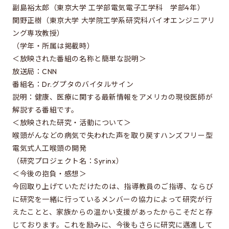
Special oral examination for master course
副島裕太郎（東京大学 工学部電気電子工学科 学部4年）
Orientation for the entrance examination
関野正樹（東京大学 大学院工学系研究科バイオエンジニアリ
ング専攻教授）
Guide for entrance examinations / Required
（学年・所属は掲載時）
files (Guide for entrance examination,
＜放映された番組の名称と簡単な説明＞
Summary of your desired master/doctor thesis
放送局：CNN
project and Grade summary sheet)
番組名：Dr.グプタのバイタルサイン
Information about exam subjects
説明：健康、医療に関する最新情報をアメリカの現役医師が
解説する番組です。
Entrance Examination FAQ
＜放映された研究・活動について＞
喉頭がんなどの病気で失われた声を取り戻すハンズフリー型
電気式人工喉頭の開発
For those aiming for EEIS
（研究プロジェクト名：Syrinx）
Testimonials of Students
＜今後の抱負・感想＞
今回取り上げていただけたのは、指導教員のご指導、ならび
Career paths and Ph.D.
に研究を一緒に行っているメンバーの協力によって研究が行
Financial support for graduate students
えたことと、家族からの温かい支援があったからこそだと存
じております。これを励みに、今後もさらに研究に邁進して