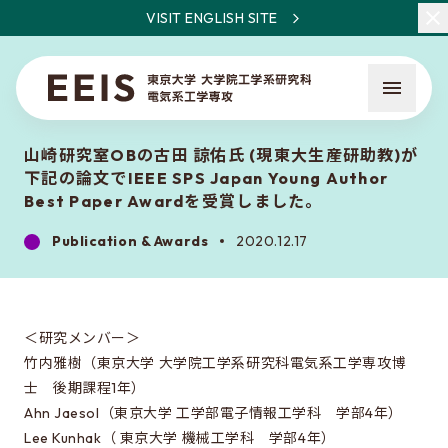
VISIT ENGLISH SITE
山崎研究室OBの古田 諒佑氏 (現東大生産研助教)が
下記の論文でIEEE SPS Japan Young Author
Best Paper Awardを受賞しました。
Publication & Awards
2020.12.17
What is EEIS
Faculty Members / Research Areas
＜研究メンバー＞
News
竹内雅樹（東京大学 大学院工学系研究科電気系工学専攻博
士 後期課程1年）
Ahn Jaesol（東京大学 工学部電子情報工学科 学部4年）
About the entrance examination
Lee Kunhak（ 東京大学 機械工学科 学部4年）