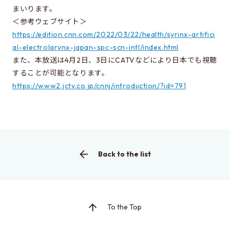
まいります。
Learn more about EEIS
＜参考ウェブサイト＞
Reunion
https://edition.cnn.com/2022/03/22/health/syrinx-artifici
al-electrolarynx-japan-spc-scn-intl/index.html
Electrical Engineering Office
また、本放送は4月2日、3日にCATVなどにより日本でも視聴
Links to related organizations
することが可能となります。
https://www2.jctv.co.jp/cnnj/introduction/?id=791
Contact & Access
Inquiries
Access
Back to the list
About this site
About this Site
To the Top
Request for site update