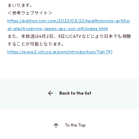
まいります。
Learn more about EEIS
＜参考ウェブサイト＞
Reunion
https://edition.cnn.com/2022/03/22/health/syrinx-artifici
al-electrolarynx-japan-spc-scn-intl/index.html
Electrical Engineering Office
また、本放送は4月2日、3日にCATVなどにより日本でも視聴
Links to related organizations
することが可能となります。
https://www2.jctv.co.jp/cnnj/introduction/?id=791
Contact & Access
Inquiries
Access
Back to the list
About this site
About this Site
To the Top
Request for site update