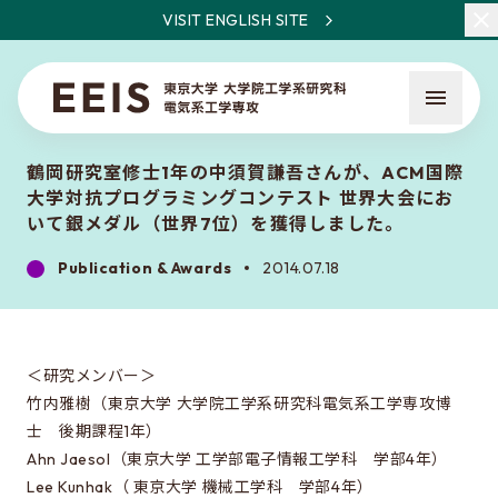
VISIT ENGLISH SITE
鶴岡研究室修士1年の中須賀謙吾さんが、ACM国際
大学対抗プログラミングコンテスト 世界大会にお
いて銀メダル（世界7位）を獲得しました。
Publication & Awards
2014.07.18
What is EEIS
Faculty Members / Research Areas
＜研究メンバー＞
News
竹内雅樹（東京大学 大学院工学系研究科電気系工学専攻博
士 後期課程1年）
Ahn Jaesol（東京大学 工学部電子情報工学科 学部4年）
About the entrance examination
Lee Kunhak（ 東京大学 機械工学科 学部4年）