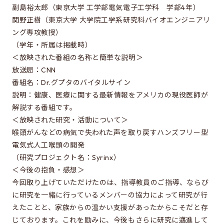
Special oral examination for master course
副島裕太郎（東京大学 工学部電気電子工学科 学部4年）
Orientation for the entrance examination
関野正樹（東京大学 大学院工学系研究科バイオエンジニアリ
ング専攻教授）
Guide for entrance examinations / Required
（学年・所属は掲載時）
files (Guide for entrance examination,
＜放映された番組の名称と簡単な説明＞
Summary of your desired master/doctor thesis
放送局：CNN
project and Grade summary sheet)
番組名：Dr.グプタのバイタルサイン
Information about exam subjects
説明：健康、医療に関する最新情報をアメリカの現役医師が
解説する番組です。
Entrance Examination FAQ
＜放映された研究・活動について＞
喉頭がんなどの病気で失われた声を取り戻すハンズフリー型
電気式人工喉頭の開発
For those aiming for EEIS
（研究プロジェクト名：Syrinx）
Testimonials of Students
＜今後の抱負・感想＞
今回取り上げていただけたのは、指導教員のご指導、ならび
Career paths and Ph.D.
に研究を一緒に行っているメンバーの協力によって研究が行
Financial support for graduate students
えたことと、家族からの温かい支援があったからこそだと存
じております。これを励みに、今後もさらに研究に邁進して