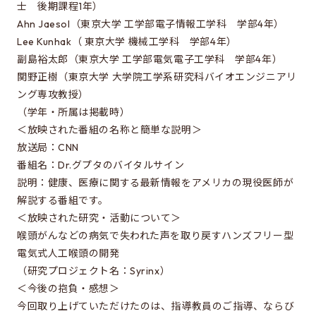
Special oral examination for master course
士 後期課程1年）
Ahn Jaesol（東京大学 工学部電子情報工学科 学部4年）
Orientation for the entrance examination
Lee Kunhak（ 東京大学 機械工学科 学部4年）
Guide for entrance examinations / Required
副島裕太郎（東京大学 工学部電気電子工学科 学部4年）
files (Guide for entrance examination,
関野正樹（東京大学 大学院工学系研究科バイオエンジニアリ
Summary of your desired master/doctor thesis
ング専攻教授）
project and Grade summary sheet)
（学年・所属は掲載時）
＜放映された番組の名称と簡単な説明＞
Information about exam subjects
放送局：CNN
Entrance Examination FAQ
番組名：Dr.グプタのバイタルサイン
説明：健康、医療に関する最新情報をアメリカの現役医師が
解説する番組です。
For those aiming for EEIS
＜放映された研究・活動について＞
Testimonials of Students
喉頭がんなどの病気で失われた声を取り戻すハンズフリー型
電気式人工喉頭の開発
Career paths and Ph.D.
（研究プロジェクト名：Syrinx）
Financial support for graduate students
＜今後の抱負・感想＞
今回取り上げていただけたのは、指導教員のご指導、ならび