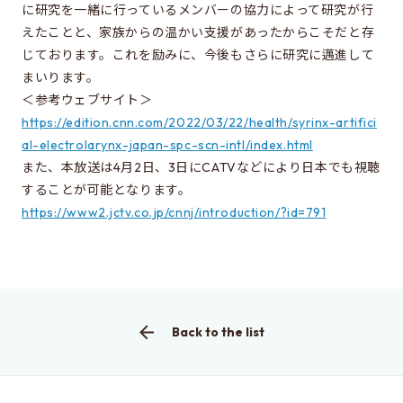
に研究を一緒に行っているメンバーの協力によって研究が行
Learn more about EEIS
えたことと、家族からの温かい支援があったからこそだと存
Reunion
じております。これを励みに、今後もさらに研究に邁進して
まいります。
Electrical Engineering Office
＜参考ウェブサイト＞
Links to related organizations
https://edition.cnn.com/2022/03/22/health/syrinx-artifici
al-electrolarynx-japan-spc-scn-intl/index.html
また、本放送は4月2日、3日にCATVなどにより日本でも視聴
Contact & Access
することが可能となります。
https://www2.jctv.co.jp/cnnj/introduction/?id=791
Inquiries
Access
About this site
Back to the list
About this Site
Request for site update