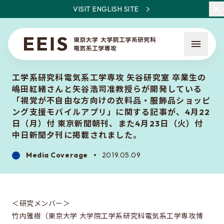
VISIT ENGLISH SITE
工学系研究科電気系工学専攻 矢谷研究室 卒業生の
嶋田紅緒さんと矢谷浩司准教授らが開発している
「視覚が不自由な方向けの衣料品・服飾品ショッピ
ング支援モバイルアプリ」に関する記事が、4月22
日（月）付 東京新聞朝刊、また4月23日（火）付
中日新聞夕刊に掲載されました。
What is EEIS
Faculty Members / Research Areas
Media Coverage
2019.05.09
News
＜研究メンバー＞
About the entrance examination
竹内雅樹（東京大学 大学院工学系研究科電気系工学専攻博