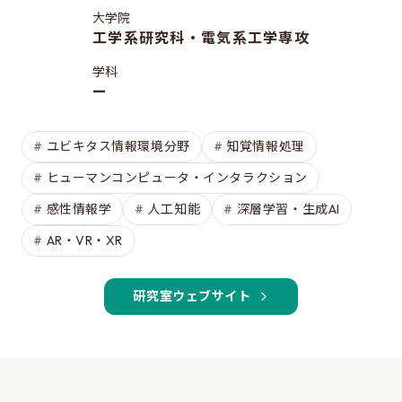
修士特別口述試験
大学院
入試説明会
工学系研究科・電気系工学専攻
入試案内書 / 出願サイトでの提出が必要な書類（入試
学科
案内書、修論/博論研究課題内容、成績集計表）
ー
試験科目に関する情報
ユビキタス情報環境分野
知覚情報処理
大学院入試のQ&A
ヒューマンコンピュータ・インタラクション
感性情報学
人工知能
深層学習・生成AI
EEISを目指す方へ
AR・VR・XR
所属学生の声
進路・博士について
研究室ウェブサイト
費用/経済的支援
EEISをもっと知る