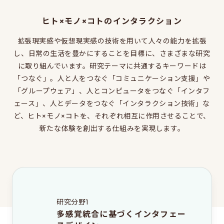
同窓会のページ
ヒト×モノ×コトのインタラクション
電気系事務室
拡張現実感や仮想現実感の技術を用いて人々の能力を拡張
関連組織のリンク
し、日常の生活を豊かにすることを目標に、さまざまな研究
に取り組んでいます。研究テーマに共通するキーワードは
お問い合わせ・アクセス
「つなぐ」。人と人をつなぐ「コミュニケーション支援」や
「グループウェア」、人とコンピュータをつなぐ「インタフ
お問い合わせ
ェース」、人とデータをつなぐ「インタラクション技術」な
アクセス
ど、ヒト×モノ×コトを、それぞれ相互に作用させることで、
新たな体験を創出する仕組みを実現します。
このサイトについて
サイト情報
サイトの更新依頼
研究分野1
多感覚統合に基づくインタフェー