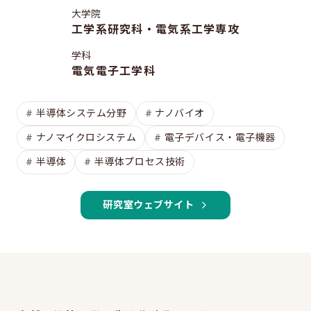
修士特別口述試験
大学院
入試説明会
工学系研究科・電気系工学専攻
入試案内書 / 出願サイトでの提出が必要な書類（入試
学科
案内書、修論/博論研究課題内容、成績集計表）
電気電子工学科
試験科目に関する情報
半導体システム分野
ナノバイオ
大学院入試のQ&A
ナノマイクロシステム
電子デバイス・電子機器
半導体
半導体プロセス技術
EEISを目指す方へ
所属学生の声
研究室ウェブサイト
進路・博士について
費用/経済的支援
EEISをもっと知る