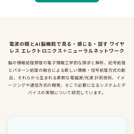
同窓会のページ
電気系事務室
関連組織のリンク
電波の眼とAI脳機能で見る・感じる・話す ワイヤ
お問い合わせ・アクセス
レス エレクトロニクス＋ニューラルネットワーク
お問い合わせ
脳の情報処理原理の電子情報工学的な探求と解析、記号処理
アクセス
とパターン処理の融合による新しい情報・信号処理方式の創
出、それらから生まれる柔軟な電磁波/光波 計測技術、イメ
ージングや通信方式の開発、そこで必要になるシステムとデ
このサイトについて
バイスの実現について研究しています。
サイト情報
サイトの更新依頼