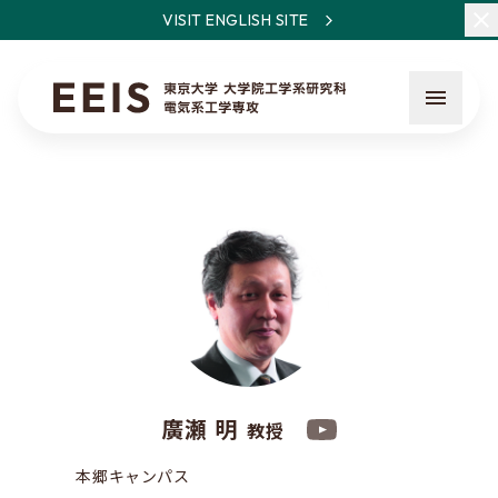
VISIT ENGLISH SITE
EEISとは
教員・研究一覧
ニュース
廣瀬 明
教授
入試について
本郷キャンパス