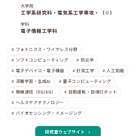
修士特別口述試験
大学院
入試説明会
工学系研究科・電気系工学専攻・（※）
入試案内書 / 出願サイトでの提出が必要な書類（入試
学科
案内書、修論/博論研究課題内容、成績集計表）
電子情報工学科
試験科目に関する情報
フォトニクス・ワイヤレス分野
大学院入試のQ&A
ソフトコンピューティング
防災学
電子デバイス・電子機器
計測工学
人工知能
EEISを目指す方へ
深層学習・生成AI
量子コンピューティング
所属学生の声
無線通信（5G/6G）
自動運転・自律ロボット
進路・博士について
ヘルスケアテクノロジー
費用/経済的支援
バイオセンシング・イメージング
EEISをもっと知る
研究室ウェブサイト