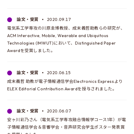
これは大学院のサイトです
論文・受賞
2020.09.17
EEIC（学部）はこちら
電気系工学専攻の川原圭博教授、成末義哲助教らの研究が、
ACM Interactive, Mobile, Wearable and Ubiquitous
Technologies (IMWUT)において、Distinguished Paper
Awardを受賞しました。
論文・受賞
2020.06.15
成末義哲 助教が電子情報通信学会Electronics Expressより
ELEX Editorial Contribution Awardを授与されました。
論文・受賞
2020.06.07
安ヶ川彩乃さん（電気系工学専攻融合情報学コース1年）が電
子情報通信学会＆音響学会・音声研究会学生ポスター発表賞