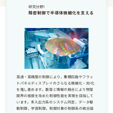
研究分野1
これは大学院のサイトです
精密制御で半導体微細化を支える
EEIC（学部）はこちら
高速・高精度の制御により，集積回路やフラッ
トパネルディスプレイのさらなる微細化・3D化
を推し進めます。数理と情報の融合により物理
限界の極限を攻めた制御性能を実現を目指して
います。多入出力系のシステム同定，データ駆
動制御，学習制御，制御対象の制御系の統合設