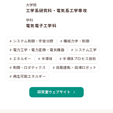
修士特別口述試験
大学院
入試説明会
工学系研究科・電気系工学専攻
入試案内書 / 出願サイトでの提出が必要な書類（入試
学科
案内書、修論/博論研究課題内容、成績集計表）
電気電子工学科
試験科目に関する情報
システム制御・宇宙分野
機械力学・制御
大学院入試のQ&A
電力工学・電力変換・電気機器
システム工学
エネルギー
半導体
半導体プロセス技術
EEISを目指す方へ
制御・ロボティクス
自動運転・自律ロボット
所属学生の声
再生可能エネルギー
進路・博士について
費用/経済的支援
研究室ウェブサイト
EEISをもっと知る