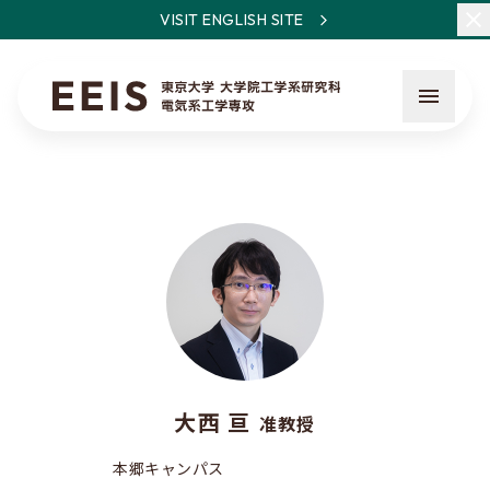
VISIT ENGLISH SITE
EEISとは
教員・研究一覧
ニュース
大西 亘
准教授
入試について
本郷キャンパス