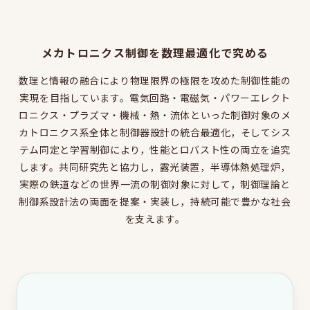
同窓会のページ
電気系事務室
メカトロニクス制御を数理最適化で究める
関連組織のリンク
数理と情報の融合により物理限界の極限を攻めた制御性能の
実現を目指しています。電気回路・電磁気・パワーエレクト
お問い合わせ・アクセス
ロニクス・プラズマ・機械・熱・流体といった制御対象のメ
お問い合わせ
カトロニクス系全体と制御器設計の統合最適化，そしてシス
テム同定と学習制御により，性能とロバスト性の両立を追究
アクセス
します。共同研究先と協力し，露光装置，半導体熱処理炉，
実際の鉄道などの世界一流の制御対象に対して，制御理論と
制御系設計法の両面を提案・実装し，持続可能で豊かな社会
このサイトについて
を支えます。
サイト情報
サイトの更新依頼