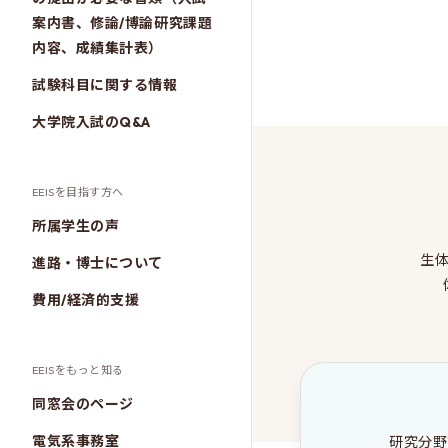
案内書、修論/博論研究課題
内容、成績集計表）
試験科目に関する情報
大学院入試のQ&A
EEISを目指す方へ
所属学生の声
生
進路・博士について
費用/経済的支援
EEISをもっと知る
同窓会のページ
電気系事務室
研究分野