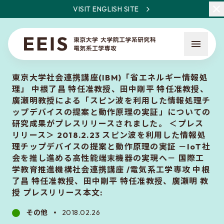
VISIT ENGLISH SITE
東京大学社会連携講座(IBM)「省エネルギー情報処
理」 中根了昌 特任准教授、田中剛平 特任准教授、
廣瀬明教授による「スピン波を利用した情報処理チ
ップデバイスの提案と動作原理の実証」についての
研究成果がプレスリリースされました。 ＜プレス
リリース＞ 2018.2.23 スピン波を利用した情報処
EEISとは
理チップデバイスの提案と動作原理の実証 －IoT社
教員・研究一覧
会を推し進める高性能端末機器の実現へ－ 国際工
学教育推進機構社会連携講座 /電気系工学専攻 中根
ニュース
了昌 特任准教授、田中剛平 特任准教授、廣瀬明 教
授 プレスリリース本文:
入試について
その他
2018.02.26