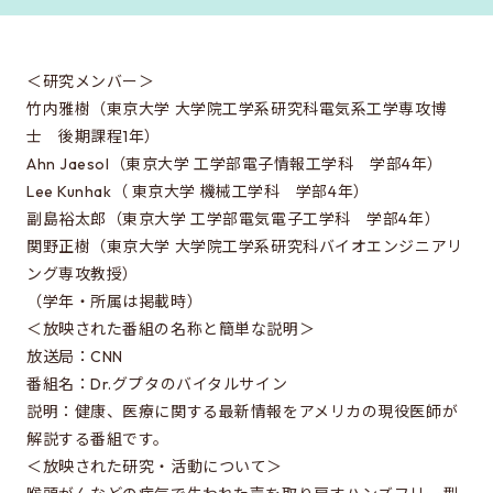
修士特別口述試験
入試説明会
＜研究メンバー＞
入試案内書 / 出願サイトでの提出が必要な書類（入試
竹内雅樹（東京大学 大学院工学系研究科電気系工学専攻博
案内書、修論/博論研究課題内容、成績集計表）
士 後期課程1年）
試験科目に関する情報
Ahn Jaesol（東京大学 工学部電子情報工学科 学部4年）
Lee Kunhak（ 東京大学 機械工学科 学部4年）
大学院入試のQ&A
副島裕太郎（東京大学 工学部電気電子工学科 学部4年）
関野正樹（東京大学 大学院工学系研究科バイオエンジニアリ
EEISを目指す方へ
ング専攻教授）
（学年・所属は掲載時）
所属学生の声
＜放映された番組の名称と簡単な説明＞
進路・博士について
放送局：CNN
番組名：Dr.グプタのバイタルサイン
費用/経済的支援
説明：健康、医療に関する最新情報をアメリカの現役医師が
解説する番組です。
＜放映された研究・活動について＞
EEISをもっと知る