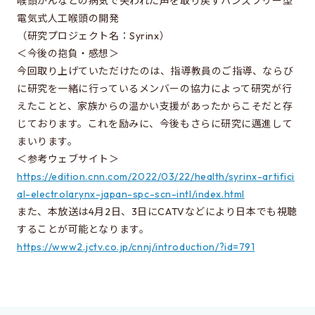
喉頭がんなどの病気で失われた声を取り戻すハンズフリー型
同窓会のページ
電気式人工喉頭の開発
電気系事務室
（研究プロジェクト名：Syrinx）
＜今後の抱負・感想＞
関連組織のリンク
今回取り上げていただけたのは、指導教員のご指導、ならび
に研究を一緒に行っているメンバーの協力によって研究が行
えたことと、家族からの温かい支援があったからこそだと存
お問い合わせ・アクセス
じております。これを励みに、今後もさらに研究に邁進して
お問い合わせ
まいります。
アクセス
＜参考ウェブサイト＞
https://edition.cnn.com/2022/03/22/health/syrinx-artifici
al-electrolarynx-japan-spc-scn-intl/index.html
このサイトについて
また、本放送は4月2日、3日にCATVなどにより日本でも視聴
することが可能となります。
サイト情報
https://www2.jctv.co.jp/cnnj/introduction/?id=791
サイトの更新依頼