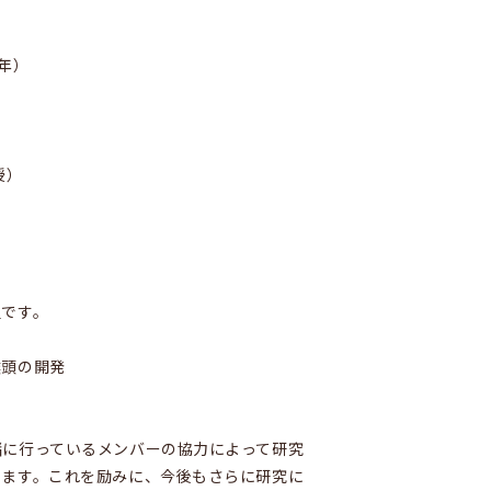
年）
授）
組です。
喉頭の開発
緒に行っているメンバーの協力によって研究
ります。これを励みに、今後もさらに研究に