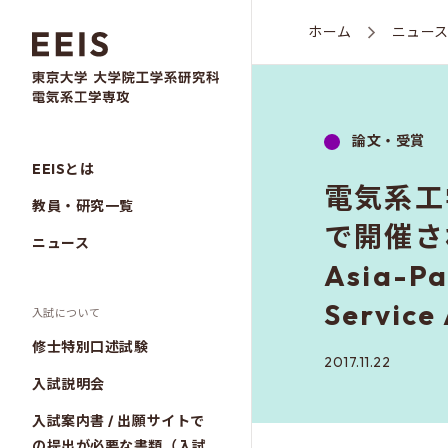
ホーム
ニュー
論文・受賞
EEISとは
電気系工
教員・研究一覧
で開催され
ニュース
Asia-Pa
Servi
入試について
修士特別口述試験
2017.11.22
入試説明会
入試案内書 / 出願サイトで
の提出が必要な書類（入試