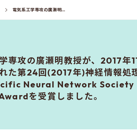
ス
電気系工学専攻の廣瀬明教授が、2017年11月14日～18日に広州(中国)で開催された第24回(2017年)神経情報処理国際会議(ICONIP)にて、Asia-Pacific Neural Network Society (APNNS) Excellent Service Awardを受賞しました。
学専攻の廣瀬明教授が、2017年11
た第24回(2017年)神経情報処理
cific Neural Network Society
ce Awardを受賞しました。