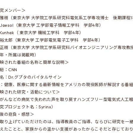
究メンバー＞
雅樹（東京大学 大学院工学系研究科電気系工学専攻博士 後期課程1
n Jaesol（東京大学 工学部電子情報工学科 学部4年）
e Kunhak（ 東京大学 機械工学科 学部4年）
裕太郎（東京大学 工学部電気電子工学科 学部4年）
正樹（東京大学 大学院工学系研究科バイオエンジニアリング専攻教
年・所属は掲載時）
映された番組の名称と簡単な説明＞
局：CNN
名：Dr.グプタのバイタルサイン
：健康、医療に関する最新情報をアメリカの現役医師が解説する番
映された研究・活動について＞
がんなどの病気で失われた声を取り戻すハンズフリー型電気式人工
究プロジェクト名：Syrinx）
後の抱負・感想＞
取り上げていただけたのは、指導教員のご指導、ならびに研究を一
えたことと、家族からの温かい支援があったからこそだと存じてお