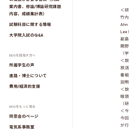
案内書、修論/博論研究課題
＜研
内容、成績集計表）
竹内
試験科目に関する情報
Ah
Le
大学院入試のQ&A
副島
関野
（学
EEISを目指す方へ
＜放
所属学生の声
放送
番組
進路・博士について
説明
費用/経済的支援
＜放
喉頭
（研
EEISをもっと知る
＜今
同窓会のページ
今回
が行
電気系事務室