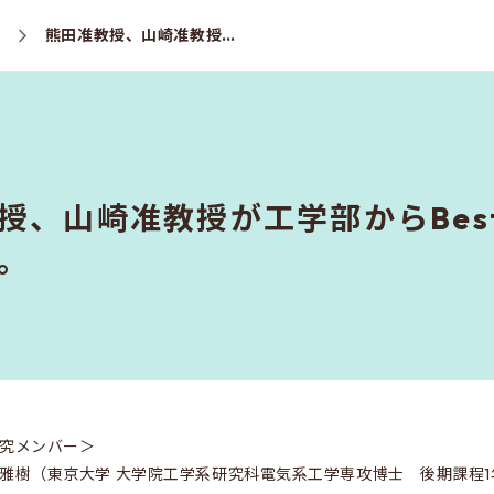
ス
熊田准教授、山崎准教授が工学部からBest Teaching Awardを受賞しました。
、山崎准教授が工学部からBest Te
。
究メンバー＞
雅樹（東京大学 大学院工学系研究科電気系工学専攻博士 後期課程1