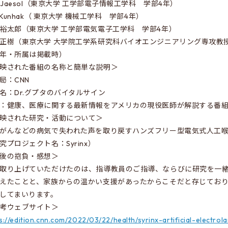
n Jaesol（東京大学 工学部電子情報工学科 学部4年）
e Kunhak（ 東京大学 機械工学科 学部4年）
裕太郎（東京大学 工学部電気電子工学科 学部4年）
正樹（東京大学 大学院工学系研究科バイオエンジニアリング専攻教
年・所属は掲載時）
映された番組の名称と簡単な説明＞
局：CNN
名：Dr.グプタのバイタルサイン
：健康、医療に関する最新情報をアメリカの現役医師が解説する番
映された研究・活動について＞
がんなどの病気で失われた声を取り戻すハンズフリー型電気式人工
究プロジェクト名：Syrinx）
後の抱負・感想＞
取り上げていただけたのは、指導教員のご指導、ならびに研究を一
えたことと、家族からの温かい支援があったからこそだと存じてお
してまいります。
考ウェブサイト＞
s://edition.cnn.com/2022/03/22/health/syrinx-artificial-electrol