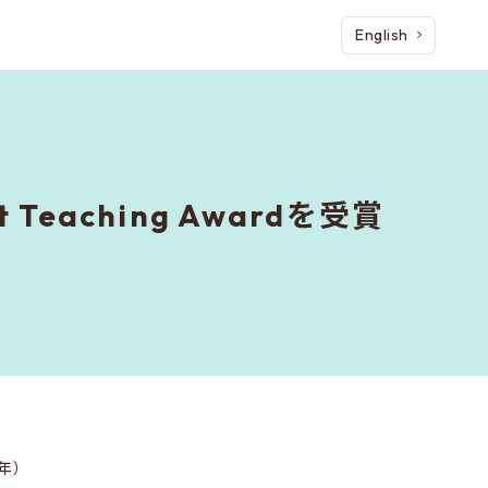
English
aching Awardを受賞
年）