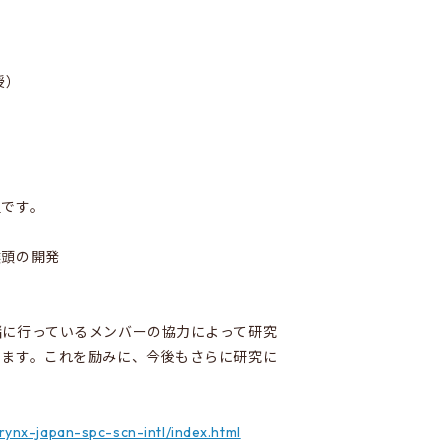
授）
組です。
喉頭の開発
緒に行っているメンバーの協力によって研究
ります。これを励みに、今後もさらに研究に
arynx-japan-spc-scn-intl/index.html