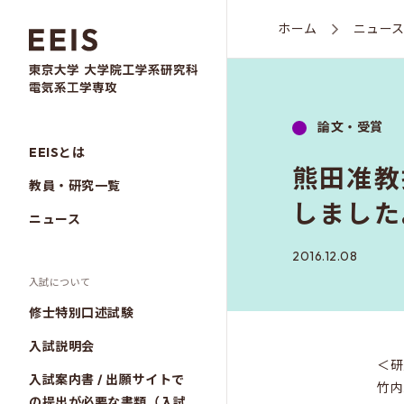
ホーム
ニュー
論文・受賞
EEISとは
熊田准教授
教員・研究一覧
しました
ニュース
2016.12.08
入試について
修士特別口述試験
入試説明会
＜研
入試案内書 / 出願サイトで
竹内
の提出が必要な書類（入試