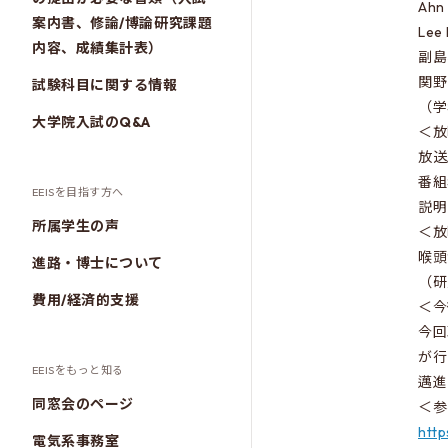
Ah
案内書、修論/博論研究課題
Le
内容、成績集計表）
副島
関野
試験科目に関する情報
（学
大学院入試のQ&A
＜放
放送
番組
EEISを目指す方へ
説明
所属学生の声
＜放
喉頭
進路・博士について
（研
費用/経済的支援
＜今
今回
が行
EEISをもっと知る
邁進
同窓会のページ
＜参
http
電気系事務室