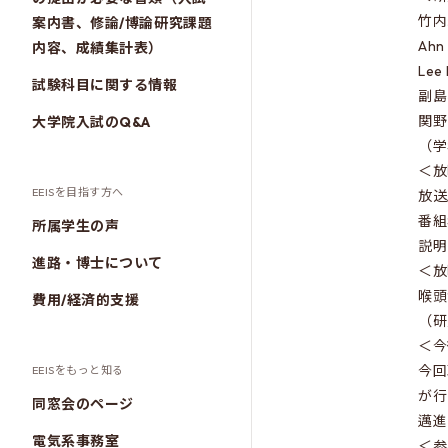
竹内
案内書、修論/博論研究課題
Ah
内容、成績集計表）
Le
試験科目に関する情報
副島
関野
大学院入試のQ&A
（学
＜放
EEISを目指す方へ
放送
番組
所属学生の声
説明
進路・博士について
＜放
喉頭
費用/経済的支援
（研
＜今
今回
EEISをもっと知る
が行
同窓会のページ
邁進
電気系事務室
＜参