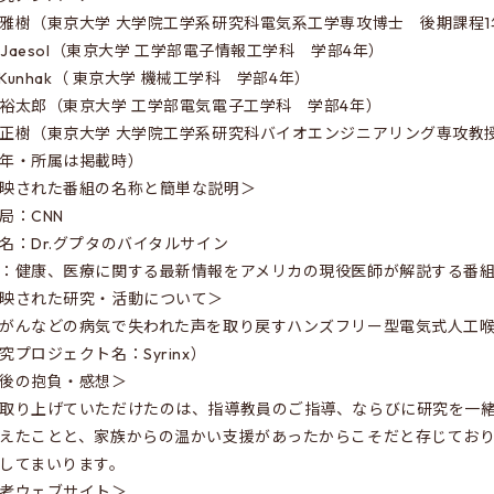
雅樹（東京大学 大学院工学系研究科電気系工学専攻博士 後期課程1
n Jaesol（東京大学 工学部電子情報工学科 学部4年）
e Kunhak（ 東京大学 機械工学科 学部4年）
裕太郎（東京大学 工学部電気電子工学科 学部4年）
正樹（東京大学 大学院工学系研究科バイオエンジニアリング専攻教
年・所属は掲載時）
映された番組の名称と簡単な説明＞
局：CNN
名：Dr.グプタのバイタルサイン
：健康、医療に関する最新情報をアメリカの現役医師が解説する番
映された研究・活動について＞
がんなどの病気で失われた声を取り戻すハンズフリー型電気式人工
究プロジェクト名：Syrinx）
後の抱負・感想＞
取り上げていただけたのは、指導教員のご指導、ならびに研究を一
えたことと、家族からの温かい支援があったからこそだと存じてお
してまいります。
考ウェブサイト＞