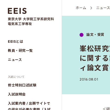
ホーム
ニュー
論文・受賞
EEISとは
峯松研究
教員・研究一覧
に関する
ニュース
ィ論文賞
入試について
2016.08.01
修士特別口述試験
入試説明会
入試案内書 / 出願サイトで
＜研
の提出が必要な書類（入試