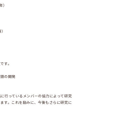
年）
授）
組です。
喉頭の開発
緒に行っているメンバーの協力によって研究
ります。これを励みに、今後もさらに研究に