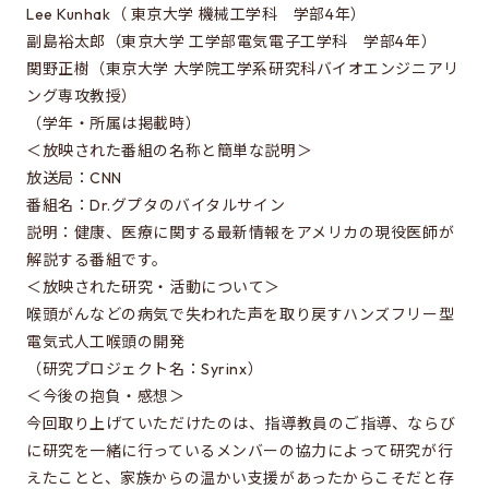
修士特別口述試験
Lee Kunhak（ 東京大学 機械工学科 学部4年）
副島裕太郎（東京大学 工学部電気電子工学科 学部4年）
入試説明会
関野正樹（東京大学 大学院工学系研究科バイオエンジニアリ
入試案内書 / 出願サイトでの提出が必要な書類（入試
ング専攻教授）
案内書、修論/博論研究課題内容、成績集計表）
（学年・所属は掲載時）
試験科目に関する情報
＜放映された番組の名称と簡単な説明＞
放送局：CNN
大学院入試のQ&A
番組名：Dr.グプタのバイタルサイン
説明：健康、医療に関する最新情報をアメリカの現役医師が
解説する番組です。
EEISを目指す方へ
＜放映された研究・活動について＞
所属学生の声
喉頭がんなどの病気で失われた声を取り戻すハンズフリー型
電気式人工喉頭の開発
進路・博士について
（研究プロジェクト名：Syrinx）
費用/経済的支援
＜今後の抱負・感想＞
今回取り上げていただけたのは、指導教員のご指導、ならび
に研究を一緒に行っているメンバーの協力によって研究が行
EEISをもっと知る
えたことと、家族からの温かい支援があったからこそだと存