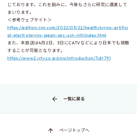
同窓会のページ
じております。これを励みに、今後もさらに研究に邁進して
まいります。
電気系事務室
＜参考ウェブサイト＞
関連組織のリンク
https://edition.cnn.com/2022/03/22/health/syrinx-artifici
al-electrolarynx-japan-spc-scn-intl/index.html
また、本放送は4月2日、3日にCATVなどにより日本でも視聴
お問い合わせ・アクセス
することが可能となります。
お問い合わせ
https://www2.jctv.co.jp/cnnj/introduction/?id=791
アクセス
このサイトについて
一覧に戻る
サイト情報
サイトの更新依頼
ページトップへ