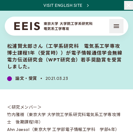
VISIT ENGLISH SITE
松浦賢太郎さん（工学系研究科 電気系工学専攻
博士課程1年（受賞時））が電子情報通信学会無線
電力伝送研究会（WPT研究会）若手奨励賞を受賞
しました。
論文・受賞
2021.03.23
EEISとは
教員・研究一覧
ニュース
＜研究メンバー＞
竹内雅樹（東京大学 大学院工学系研究科電気系工学専攻博
士 後期課程1年）
入試について
Ahn Jaesol（東京大学 工学部電子情報工学科 学部4年）