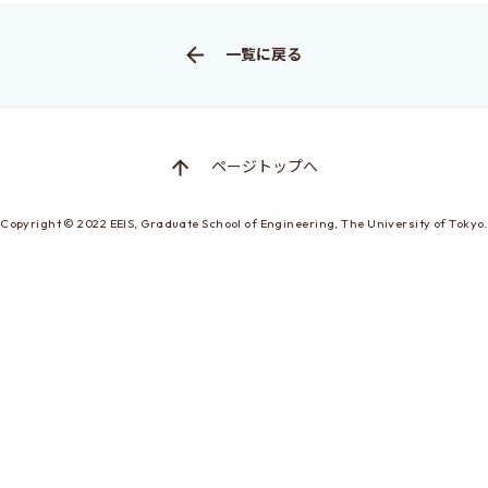
修士特別口述試験
入試説明会
一覧に戻る
入試案内書 / 出願サイトでの提出が必要な書類（入試
案内書、修論/博論研究課題内容、成績集計表）
試験科目に関する情報
ページトップへ
大学院入試のQ&A
Copyright © 2022
EEIS, Graduate School of Engineering,
The University of Tokyo.
EEISを目指す方へ
所属学生の声
進路・博士について
費用/経済的支援
EEISをもっと知る