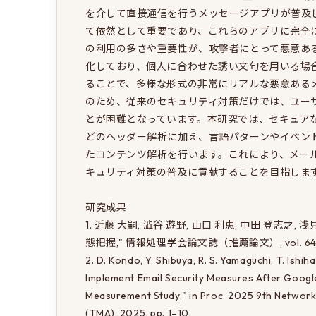
を介して直接通信を行うメッセージアプリが普及
て依然として重要であり、これらのアプリに完全
の利用の多さや重要性が、攻撃者にとって悪意あ
化しており、個人に合わせた誘い文句を用いる場合もあれ
ることで、多様な形式の非常にリアルな悪意ある
のため、従来のセキュリティ対策だけでは、ユー
とが困難となっています。本研究では、セキュア
どのヘッダー解析に加え、言語パターンやイベン
たコンテンツ解析を行います。これにより、メー
キュリティ対策の普及に貢献することを目指します。
研究成果 

1. 近藤 大嗣, 澁谷 遊野, 山口 利恵, 中田 登志
態把握," 情報処理学会論文誌（推薦論文）, vol. 64, no. 
2. D. Kondo, Y. Shibuya, R. S. Yamaguchi, T. Ishih
Implement Email Security Measures After Google
Measurement Study," in Proc. 2025 9th Network
(TMA), 2025, pp. 1–10.