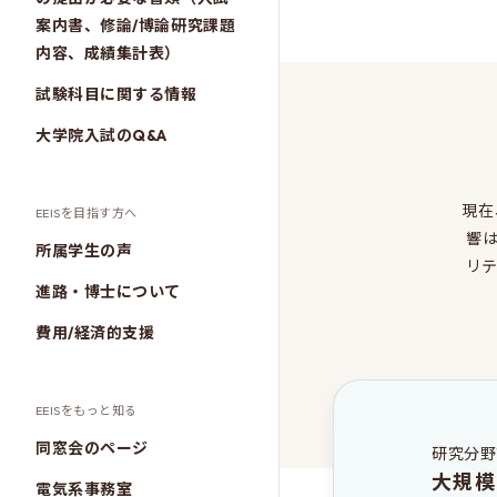
案内書、修論/博論研究課題
内容、成績集計表）
試験科目に関する情報
大学院入試のQ&A
現在
EEISを目指す方へ
響
所属学生の声
リ
進路・博士について
費用/経済的支援
EEISをもっと知る
同窓会のページ
研究分野
大規模
電気系事務室