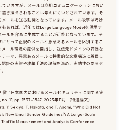
していますが、メールは商用コミュニケーションにおい
に置き換えられることは考えにくいとされています。そ
るメールを送る動機となっています。メール攻撃は巧妙
ば、近年ではLarge Language Modelを活用す
メールを容易に生成することが可能となっています。そ
ザにとって正規のメールと悪意あるメールを区別するこ
なメール環境の提供を目指し、送信元ドメインの評価な
トテーマ、悪意あるメールに特徴的な文章構造に着目し
ル認証の実態や攻撃手法の理解を深め、実効性のあるセ
 

之, 浅見 徹, "日本国内におけるメールセキュリティに関する実
11, pp. 1537–1547, 2023年11月.（特選論文） 

ara, Y. Sekiya, T. Nakata, and T. Asami, "Who Did Not 
's New Email Sender Guidelines?: A Large-Scale 
 Traffic Measurement and Analysis Conference 