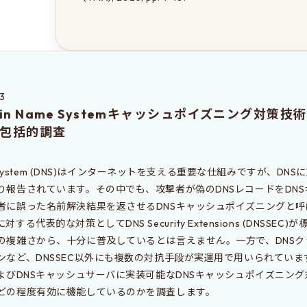
3
ain Name Systemキャッシュポイズニング対策
包括的調査
me System (DNS)はインターネットを支える重要な仕組みですが、D
り報告されています。その中でも、攻撃者が偽のDNSレコードをDN
者に誤った名前解決結果を返させるDNSキャッシュポイズニングと
する代表的な対策としてDNS Security Extensions (DNSSEC
の複雑さから、十分に普及しているとは言えません。一方で、DNSク
ンなど、DNSSEC以外にも複数の対抗手段が実運用で用いられてい
およびDNSキャッシュサーバに実装可能なDNSキャッシュポイズニン
どの程度有効に機能しているのかを調査します。