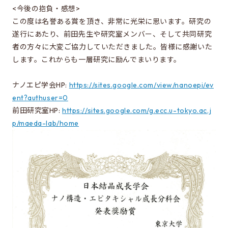
同窓会のページ
<今後の抱負・感想>
この度は名誉ある賞を頂き、非常に光栄に思います。研究の
電気系事務室
遂行にあたり、前田先生や研究室メンバー、そして共同研究
関連組織のリンク
者の方々に大変ご協力していただきました。皆様に感謝いた
します。これからも一層研究に励んでまいります。
お問い合わせ・アクセス
ナノエピ学会HP:
https://sites.google.com/view/nanoepi/ev
お問い合わせ
ent?authuser=0
前田研究室HP:
https://sites.google.com/g.ecc.u-tokyo.ac.j
アクセス
p/maeda-lab/home
このサイトについて
サイト情報
サイトの更新依頼