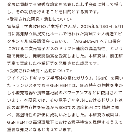
修士特別口述試験
発展に貢献する優秀な論文を発表した若手会員に対して授与
入試説明会
し、その功績を称えることを目的とする賞です。
<受賞された研究・活動について>
入試案内書 / 出願サイトでの提出が必要な書類（入試
電気系工学専攻M1の若本裕介さんが、2024年5月30日-6月1
案内書、修論/博論研究課題内容、成績集計表）
日に高知県立県民文化ホールで行われた第16回ナノ構造エピ
試験科目に関する情報
タキシャル成長講演会において、「AlGaN/GaN ヘテロ接合
における二次元電子ガスのドリフト速度の高温特性」という
大学院入試のQ&A
題で発表し、発表奨励賞を受賞しました。本研究は、前田研
究室で実施した卒業研究を発展させた成果です。
<受賞された研究・活動について>
EEISを目指す方へ
ワイドバンドギャップ半導体の窒化ガリウム（GaN）を用い
所属学生の声
たトランジスタであるGaN HEMTは、GaN特有の物性を生か
し小型充電器や携帯基地局のパワーアンプなどに使用されて
進路・博士について
います。本研究では、その電子チャネルにおけるドリフト速
費用/経済的支援
度の電界依存性を室温から300℃の温度範囲にて精密に調
べ、高温特性の評価に成功いたしました。本研究の成果は、
GaN HEMTの高温環境下における素子特性を理解するうえで
EEISをもっと知る
重要な知見となると考えています。