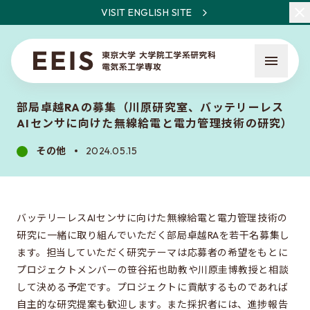
VISIT ENGLISH SITE
部局卓越RAの募集（川原研究室、バッテリーレス
AIセンサに向けた無線給電と電力管理技術の研究）
その他
2024.05.15
EEISとは
教員・研究一覧
バッテリーレスAIセンサに向けた無線給電と電力管理技術の
研究に一緒に取り組んでいただく部局卓越RAを若干名募集し
ニュース
ます。担当していただく研究テーマは応募者の希望をもとに
プロジェクトメンバーの笹谷拓也助教や川原圭博教授と相談
して決める予定です。プロジェクトに貢献するものであれば
入試について
自主的な研究提案も歓迎します。また採択者には、進捗報告