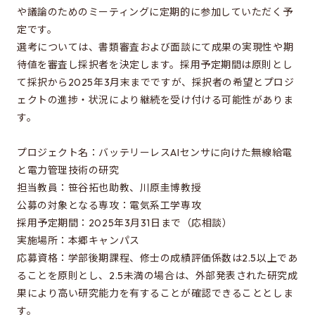
修士特別口述試験
や議論のためのミーティングに定期的に参加していただく予
入試説明会
定です。
選考については、書類審査および面談にて成果の実現性や期
入試案内書 / 出願サイトでの提出が必要な書類（入試
待値を審査し採択者を決定します。採用予定期間は原則とし
案内書、修論/博論研究課題内容、成績集計表）
て採択から2025年3月末までですが、採択者の希望とプロジ
試験科目に関する情報
ェクトの進捗・状況により継続を受け付ける可能性がありま
す。
大学院入試のQ&A
プロジェクト名：バッテリーレスAIセンサに向けた無線給電
と電力管理技術の研究
EEISを目指す方へ
担当教員：笹谷拓也助教、川原圭博教授
所属学生の声
公募の対象となる専攻：電気系工学専攻
進路・博士について
採用予定期間：2025年3月31日まで（応相談）
実施場所：本郷キャンパス
費用/経済的支援
応募資格：学部後期課程、修士の成績評価係数は2.5以上であ
ることを原則とし、2.5未満の場合は、外部発表された研究成
果により高い研究能力を有することが確認できることとしま
EEISをもっと知る
す。