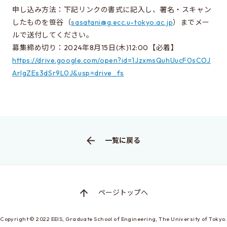
同窓会のページ
申し込み方法：下記リンクの書式に記入し、署名・スキャン
したものを笹谷（
sasatani@g.ecc.u-tokyo.ac.jp
）までメー
電気系事務室
ルで送付してください。
関連組織のリンク
募集締め切り：2024年8月15日(木)12:00【必着】
https://drive.google.com/open?id=1JzxmsQuhUucF0sCOJ
ArIgZEs3dSr9L0J&usp=drive_fs
お問い合わせ・アクセス
お問い合わせ
アクセス
一覧に戻る
このサイトについて
サイト情報
サイトの更新依頼
ページトップへ
Copyright © 2022
EEIS, Graduate School of Engineering,
The University of Tokyo.